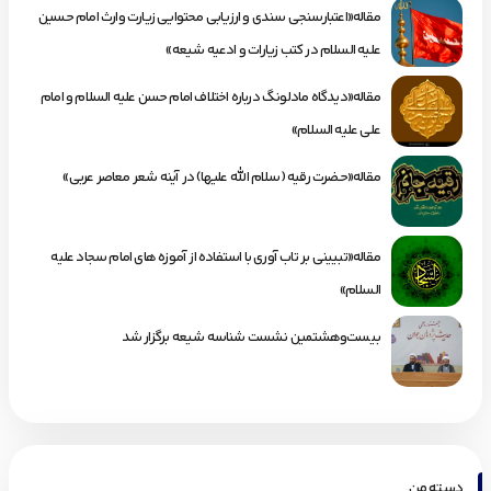
مقاله«اعتبارسنجی سندی و ارزیابی محتوایی زیارت وارث امام حسین
علیه السلام در کتب زیارات و ادعیه شیعه»
مقاله«دیدگاه مادلونگ درباره اختلاف امام حسن علیه السلام و امام
علی علیه السلام»
مقاله«حضرت رقیه (سلام الله علیها) در آینه شعر معاصر عربی»
مقاله«تبیینی بر تاب آوری با استفاده از آموزه های امام سجاد علیه
السلام»
بیست‌وهشتمین نشست شناسه شیعه برگزار شد
دسته من