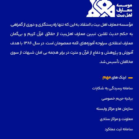
مؤسسه‌ معارف اهل بیت با اعتقاد به این که تنها راه رستگاری و دوری از گمراهی،
به حکم حدیث ثقلین، تبیین معارف اهل‌بیت از حقائق قرآن کریم و بی‌گمان
معارف اعتقادی سرلوحه آموزه‌های ائمه معصومان است، در سال 1386 با هدف
آموزش و پژوهش و دفاع از قرآن و عترت در برابر هجمه بی امان شبهات از سوی
مخالفان تأسیس شد.
مهم
لینک های
سامانه رسیدگی به شکایات
بیانیه حریم خصوصی
سازمان ها و مراکز وابسته
معاونت و مراکز ستادی
سامانه ثبت عملکرد