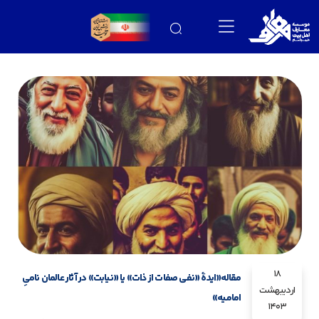
18
مقاله«ایدۀ «نفی صفات از ذات» یا «نیابت» در آثار عالمان نامیِ
اردیبهشت
امامیه»
1403