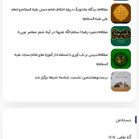
مقاله«دیدگاه مادلونگ درباره اختلاف امام حسن علیه السلام و امام
علی علیه السلام»
مقاله«حضرت رقیه (سلام الله علیها) در آینه شعر معاصر عربی»
مقاله«تبیینی بر تاب آوری با استفاده از آموزه های امام سجاد علیه
السلام»
بیست‌وهشتمین نشست شناسه شیعه برگزار شد
دسته من
آثار علمی
(68)