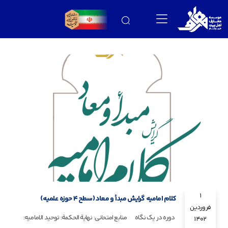
1
کلام امامیه گرایش مبدأ و معاد (سطح 4 حوزه علمیه)
فروردین
دوره در یک نگاه منابع امتحانی: نهایة الحکمة: توحید الامامیه:
1402