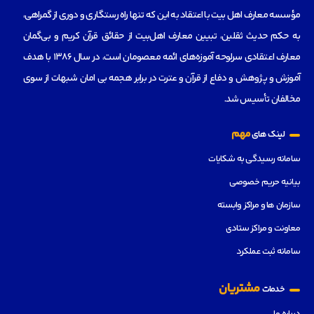
مؤسسه‌ معارف اهل بیت با اعتقاد به این که تنها راه رستگاری و دوری از گمراهی،
به حکم حدیث ثقلین، تبیین معارف اهل‌بیت از حقائق قرآن کریم و بی‌گمان
معارف اعتقادی سرلوحه آموزه‌های ائمه معصومان است، در سال 1386 با هدف
آموزش و پژوهش و دفاع از قرآن و عترت در برابر هجمه بی امان شبهات از سوی
مخالفان تأسیس شد.
مهم
لینک های
سامانه رسیدگی به شکایات
بیانیه حریم خصوصی
سازمان ها و مراکز وابسته
معاونت و مراکز ستادی
سامانه ثبت عملکرد
مشتریان
خدمات