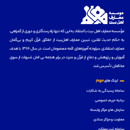
مؤسسه‌ معارف اهل بیت با اعتقاد به این که تنها راه رستگاری و دوری از گمراهی،
به حکم حدیث ثقلین، تبیین معارف اهل‌بیت از حقائق قرآن کریم و بی‌گمان
معارف اعتقادی سرلوحه آموزه‌های ائمه معصومان است، در سال 1386 با هدف
آموزش و پژوهش و دفاع از قرآن و عترت در برابر هجمه بی امان شبهات از سوی
مخالفان تأسیس شد.
مهم
لینک های
سامانه رسیدگی به شکایات
بیانیه حریم خصوصی
سازمان ها و مراکز وابسته
معاونت و مراکز ستادی
سامانه ثبت عملکرد