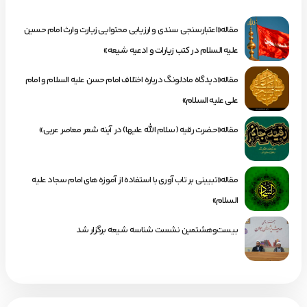
مقاله«اعتبارسنجی سندی و ارزیابی محتوایی زیارت وارث امام حسین
علیه السلام در کتب زیارات و ادعیه شیعه»
مقاله«دیدگاه مادلونگ درباره اختلاف امام حسن علیه السلام و امام
علی علیه السلام»
مقاله«حضرت رقیه (سلام الله علیها) در آینه شعر معاصر عربی»
مقاله«تبیینی بر تاب آوری با استفاده از آموزه های امام سجاد علیه
السلام»
بیست‌وهشتمین نشست شناسه شیعه برگزار شد