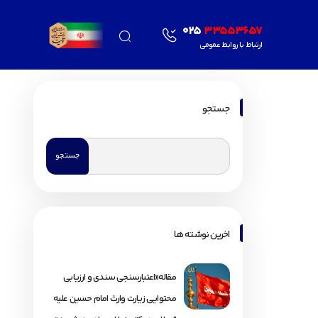
025
33553657
ارتباط با روابط عمومی
جستجو
اخرین نوشته ها
مقاله«اعتبارسنجی سندی و ارزیابی
محتوایی زیارت وارث امام حسین علیه