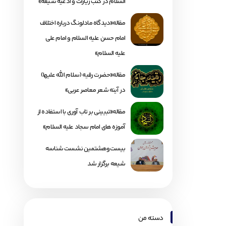
السلام در کتب زیارات و ادعیه شیعه»
مقاله«دیدگاه مادلونگ درباره اختلاف
امام حسن علیه السلام و امام علی
علیه السلام»
مقاله«حضرت رقیه (سلام الله علیها)
در آینه شعر معاصر عربی»
مقاله«تبیینی بر تاب آوری با استفاده از
آموزه های امام سجاد علیه السلام»
بیست‌وهشتمین نشست شناسه
شیعه برگزار شد
دسته من