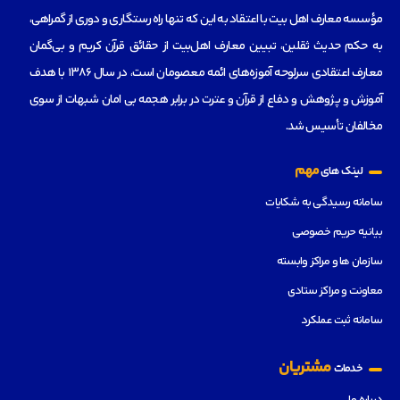
مؤسسه‌ معارف اهل بیت با اعتقاد به این که تنها راه رستگاری و دوری از گمراهی،
به حکم حدیث ثقلین، تبیین معارف اهل‌بیت از حقائق قرآن کریم و بی‌گمان
معارف اعتقادی سرلوحه آموزه‌های ائمه معصومان است، در سال 1386 با هدف
آموزش و پژوهش و دفاع از قرآن و عترت در برابر هجمه بی امان شبهات از سوی
مخالفان تأسیس شد.
مهم
لینک های
سامانه رسیدگی به شکایات
بیانیه حریم خصوصی
سازمان ها و مراکز وابسته
معاونت و مراکز ستادی
سامانه ثبت عملکرد
مشتریان
خدمات