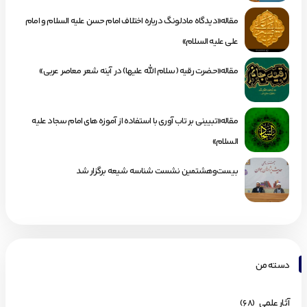
مقاله«دیدگاه مادلونگ درباره اختلاف امام حسن علیه السلام و امام
علی علیه السلام»
مقاله«حضرت رقیه (سلام الله علیها) در آینه شعر معاصر عربی»
مقاله«تبیینی بر تاب آوری با استفاده از آموزه های امام سجاد علیه
السلام»
بیست‌وهشتمین نشست شناسه شیعه برگزار شد
دسته من
آثار علمی
(68)