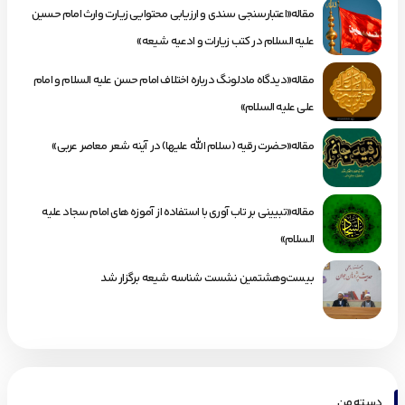
مقاله«اعتبارسنجی سندی و ارزیابی محتوایی زیارت وارث امام حسین
علیه السلام در کتب زیارات و ادعیه شیعه»
مقاله«دیدگاه مادلونگ درباره اختلاف امام حسن علیه السلام و امام
علی علیه السلام»
مقاله«حضرت رقیه (سلام الله علیها) در آینه شعر معاصر عربی»
مقاله«تبیینی بر تاب آوری با استفاده از آموزه های امام سجاد علیه
السلام»
بیست‌وهشتمین نشست شناسه شیعه برگزار شد
دسته من