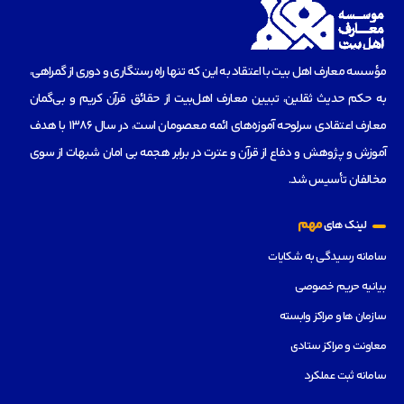
مؤسسه‌ معارف اهل بیت با اعتقاد به این که تنها راه رستگاری و دوری از گمراهی،
به حکم حدیث ثقلین، تبیین معارف اهل‌بیت از حقائق قرآن کریم و بی‌گمان
معارف اعتقادی سرلوحه آموزه‌های ائمه معصومان است، در سال 1386 با هدف
آموزش و پژوهش و دفاع از قرآن و عترت در برابر هجمه بی امان شبهات از سوی
مخالفان تأسیس شد.
مهم
لینک های
سامانه رسیدگی به شکایات
بیانیه حریم خصوصی
سازمان ها و مراکز وابسته
معاونت و مراکز ستادی
سامانه ثبت عملکرد