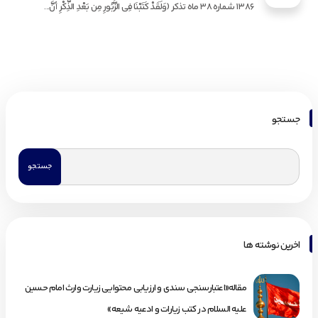
1386 شماره 38 ماه تذکر (وَلَقَدْ کَتَبْنَا فِی الزَّبُورِ مِن بَعْدِ الذِّکْرِ أنَّ...
جستجو
اخرین نوشته ها
مقاله«اعتبارسنجی سندی و ارزیابی محتوایی زیارت وارث امام حسین
علیه السلام در کتب زیارات و ادعیه شیعه»