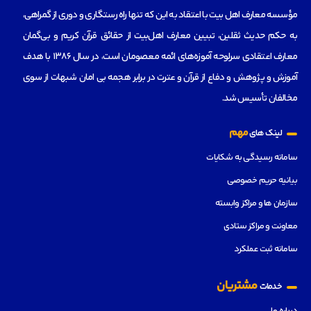
مؤسسه‌ معارف اهل بیت با اعتقاد به این که تنها راه رستگاری و دوری از گمراهی،
به حکم حدیث ثقلین، تبیین معارف اهل‌بیت از حقائق قرآن کریم و بی‌گمان
معارف اعتقادی سرلوحه آموزه‌های ائمه معصومان است، در سال 1386 با هدف
آموزش و پژوهش و دفاع از قرآن و عترت در برابر هجمه بی امان شبهات از سوی
مخالفان تأسیس شد.
مهم
لینک های
سامانه رسیدگی به شکایات
بیانیه حریم خصوصی
سازمان ها و مراکز وابسته
معاونت و مراکز ستادی
سامانه ثبت عملکرد
مشتریان
خدمات