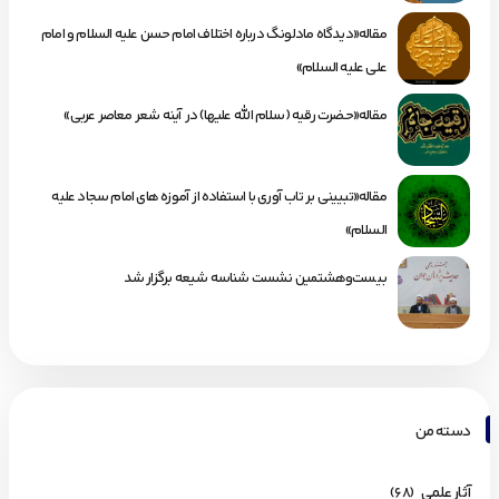
مقاله«دیدگاه مادلونگ درباره اختلاف امام حسن علیه السلام و امام
علی علیه السلام»
مقاله«حضرت رقیه (سلام الله علیها) در آینه شعر معاصر عربی»
مقاله«تبیینی بر تاب آوری با استفاده از آموزه های امام سجاد علیه
السلام»
بیست‌وهشتمین نشست شناسه شیعه برگزار شد
دسته من
آثار علمی
(68)