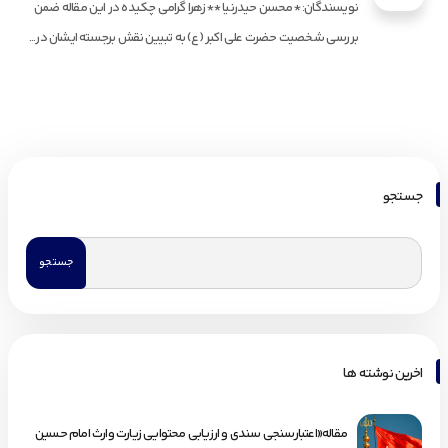
نویسندگان: *محسن حیدرنیا **زهرا گرامی چکیده در این مقاله ضمن
بررسی شخصیت حضرت علی اکبر (ع) به تبیین نقش برجسته ایشان در...
جستجو
اخرین نوشته ها
مقاله«اعتبارسنجی سندی و ارزیابی محتوایی زیارت وارث امام حسین