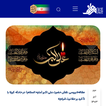
23
مقاله«بررسی نقش حضرت علی اکبر (علیه السلام) در حادثه کربلا با
تیر
تأکید بر حقانیت قیام»
1403