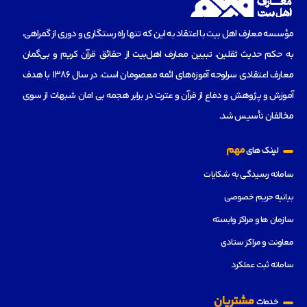
مؤسسه‌ معارف اهل بیت با اعتقاد به این که تنها راه رستگاری و دوری از گمراهی،
به حکم حدیث ثقلین، تبیین معارف اهل‌بیت از حقائق قرآن کریم و بی‌گمان
معارف اعتقادی سرلوحه آموزه‌های ائمه معصومان است، در سال 1386 با هدف
آموزش و پژوهش و دفاع از قرآن و عترت در برابر هجمه بی امان شبهات از سوی
مخالفان تأسیس شد.
مهم
لینک های
سامانه رسیدگی به شکایات
بیانیه حریم خصوصی
سازمان ها و مراکز وابسته
معاونت و مراکز ستادی
سامانه ثبت عملکرد
مشتریان
خدمات