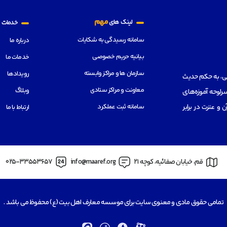
م
مهم
لینک های
خدمات
سامانه رسیدگی به شکایات
درباره ما
بیانیه حریم خصوصی
خدمات ما
سازمان ها و مراکز وابسته
رویدادها
هی، به حکم حدیث
معاونت و مراکز ستادی
وبلاگ
رلوحه آموزه‌های
سامانه ثبت عملکرد
از قرآن و عترت در برابر
ارتباط با ما
قم، خیابان صفائیه، کوچه 21
info@maaref.org
025-33553657
تمامی حقوق مادی و معنوی سایت برای موسسه معارف اهل بیت (ع) محفوظ می باشد .