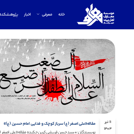
خانه
معرفی
اخبار
پژوهشکده
11 تیر
مقاله«علی اصغر (ع) سرباز کوچک و فدایی امام حسین (ع)»
1404
نویسندگان: *سید حسن قریشی کرین چکیده مقاله«علی اصغر (