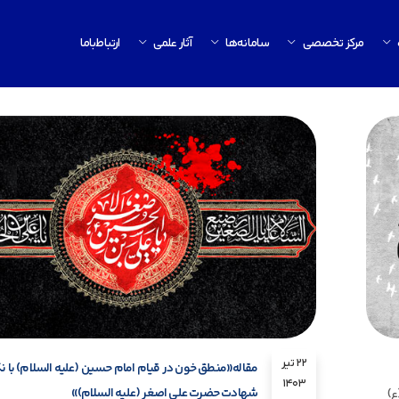
مرکز تخصصی
سامانه‌ها
آثار علمی
ارتباط‌باما
22 تیر
مقاله«منطق خون در قیام امام حسین (علیه السلام) با ن
1403
شهادت حضرت علی اصغر (علیه السلام)»
ع)