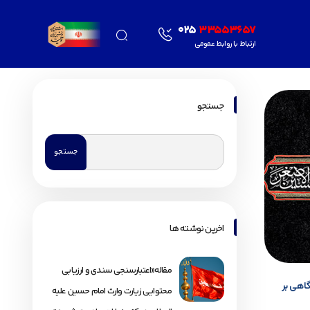
025
33553657
ارتباط با روابط عمومی
جستجو
اخرین نوشته ها
مقاله«اعتبارسنجی سندی و ارزیابی
گاهی بر
محتوایی زیارت وارث امام حسین علیه