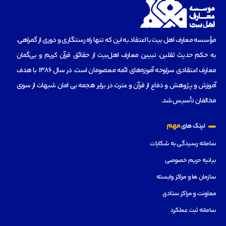
مؤسسه‌ معارف اهل بیت با اعتقاد به این که تنها راه رستگاری و دوری از گمراهی،
به حکم حدیث ثقلین، تبیین معارف اهل‌بیت از حقائق قرآن کریم و بی‌گمان
معارف اعتقادی سرلوحه آموزه‌های ائمه معصومان است، در سال 1386 با هدف
آموزش و پژوهش و دفاع از قرآن و عترت در برابر هجمه بی امان شبهات از سوی
مخالفان تأسیس شد.
مهم
لینک های
سامانه رسیدگی به شکایات
بیانیه حریم خصوصی
سازمان ها و مراکز وابسته
معاونت و مراکز ستادی
سامانه ثبت عملکرد