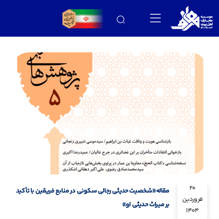
20
مقاله«شخصیت حدیثی رجالی سکونی در منابع فریقین با تأکید
فروردین
بر میراث حدیثی او»
1404