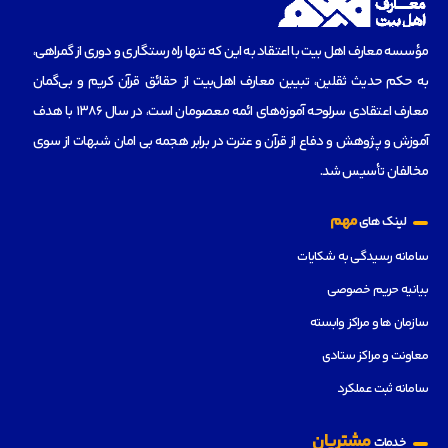
مؤسسه‌ معارف اهل بیت با اعتقاد به این که تنها راه رستگاری و دوری از گمراهی،
به حکم حدیث ثقلین، تبیین معارف اهل‌بیت از حقائق قرآن کریم و بی‌گمان
معارف اعتقادی سرلوحه آموزه‌های ائمه معصومان است، در سال 1386 با هدف
آموزش و پژوهش و دفاع از قرآن و عترت در برابر هجمه بی امان شبهات از سوی
مخالفان تأسیس شد.
مهم
لینک های
سامانه رسیدگی به شکایات
بیانیه حریم خصوصی
سازمان ها و مراکز وابسته
معاونت و مراکز ستادی
سامانه ثبت عملکرد
مشتریان
خدمات