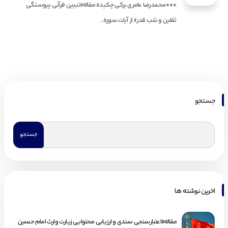
***محمدرضا عامری برکی چکیده مقاله«تبیین قرآنی پیوستگی
ثقلین و شب قدر» از آیات سوره...
جستجو
اخرین نوشته ها
مقاله«اعتبارسنجی سندی و ارزیابی محتوایی زیارت وارث امام حسین