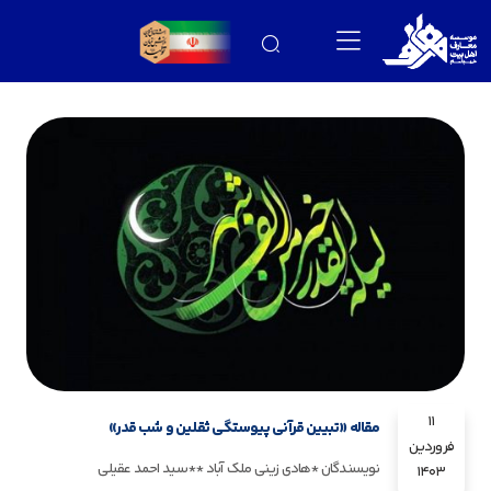
11
مقاله «تبیین قرآنی پیوستگی ثقلین و شب قدر»
فروردین
نویسندگان *هادی زینی ملک آباد **سید احمد عقیلی
1403