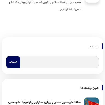
امام حسن (ع)» مقالە حاضر با عنوان شخصیت قرآنی و کریمانە امام
حسن(ع)،به توضیح...
جستجو
اخرین نوشته ها
مقاله«اعتبارسنجی سندی و ارزیابی محتوایی زیارت وارث امام حسین