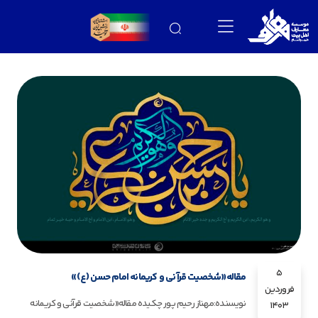
5
مقاله«شخصیت قرآنی و کریمانه امام حسن (ع)»
فروردین
نویسنده:مهناز رحیم پور چکیده مقاله«شخصیت قرآنی و کریمانه
1403