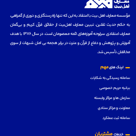
مؤسسه‌ معارف اهل بیت با اعتقاد به این که تنها راه رستگاری و دوری از گمراهی،
به حکم حدیث ثقلین، تبیین معارف اهل‌بیت از حقائق قرآن کریم و بی‌گمان
معارف اعتقادی سرلوحه آموزه‌های ائمه معصومان است، در سال 1386 با هدف
آموزش و پژوهش و دفاع از قرآن و عترت در برابر هجمه بی امان شبهات از سوی
مخالفان تأسیس شد.
مهم
لینک های
سامانه رسیدگی به شکایات
بیانیه حریم خصوصی
سازمان ها و مراکز وابسته
معاونت و مراکز ستادی
سامانه ثبت عملکرد
مشتریان
خدمات