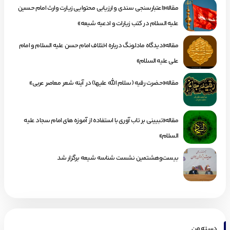
مقاله«اعتبارسنجی سندی و ارزیابی محتوایی زیارت وارث امام حسین
علیه السلام در کتب زیارات و ادعیه شیعه»
مقاله«دیدگاه مادلونگ درباره اختلاف امام حسن علیه السلام و امام
علی علیه السلام»
مقاله«حضرت رقیه (سلام الله علیها) در آینه شعر معاصر عربی»
مقاله«تبیینی بر تاب آوری با استفاده از آموزه های امام سجاد علیه
السلام»
بیست‌وهشتمین نشست شناسه شیعه برگزار شد
دسته من