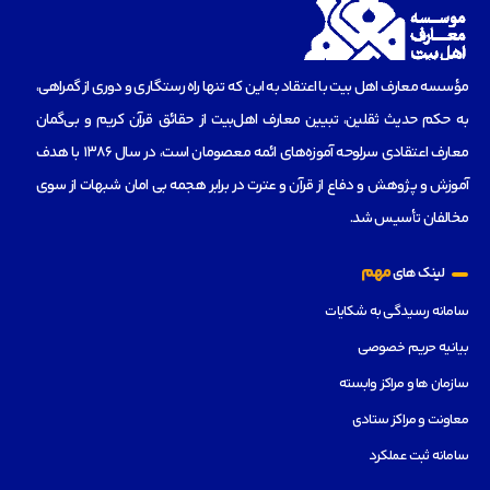
مؤسسه‌ معارف اهل بیت با اعتقاد به این که تنها راه رستگاری و دوری از گمراهی،
به حکم حدیث ثقلین، تبیین معارف اهل‌بیت از حقائق قرآن کریم و بی‌گمان
معارف اعتقادی سرلوحه آموزه‌های ائمه معصومان است، در سال 1386 با هدف
آموزش و پژوهش و دفاع از قرآن و عترت در برابر هجمه بی امان شبهات از سوی
مخالفان تأسیس شد.
مهم
لینک های
سامانه رسیدگی به شکایات
بیانیه حریم خصوصی
سازمان ها و مراکز وابسته
معاونت و مراکز ستادی
سامانه ثبت عملکرد