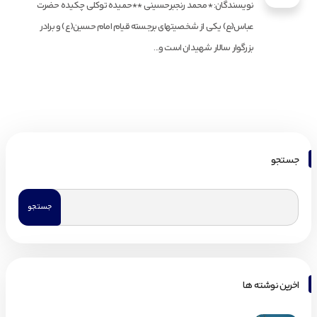
نویسندگان: *محمد رنجبرحسینی **حمیده توکلی چکیده حضرت
عباس(ٔع) یکی از شخصیتهای برجسته قیام امام حسین(ع) و برادر
بزرگوار سالار شهیدان است و...
جستجو
اخرین نوشته ها