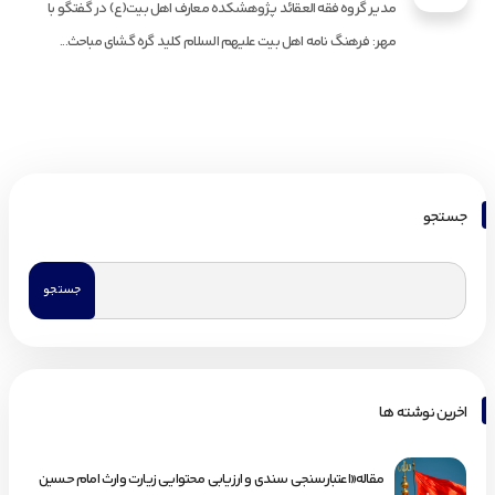
مدیر گروه فقه العقائد پژوهشکده معارف اهل بیت(ع) در گفتگو با
مهر: فرهنگ نامه اهل بیت علیهم السلام کلید گره گشای مباحث...
جستجو
اخرین نوشته ها
مقاله«اعتبارسنجی سندی و ارزیابی محتوایی زیارت وارث امام حسین