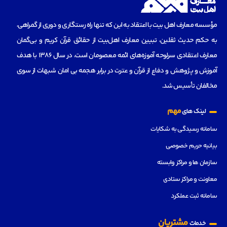
مؤسسه‌ معارف اهل بیت با اعتقاد به این که تنها راه رستگاری و دوری از گمراهی،
به حکم حدیث ثقلین، تبیین معارف اهل‌بیت از حقائق قرآن کریم و بی‌گمان
معارف اعتقادی سرلوحه آموزه‌های ائمه معصومان است، در سال 1386 با هدف
آموزش و پژوهش و دفاع از قرآن و عترت در برابر هجمه بی امان شبهات از سوی
مخالفان تأسیس شد.
مهم
لینک های
سامانه رسیدگی به شکایات
بیانیه حریم خصوصی
سازمان ها و مراکز وابسته
معاونت و مراکز ستادی
سامانه ثبت عملکرد
مشتریان
خدمات