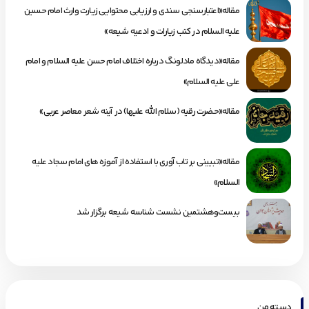
مقاله«اعتبارسنجی سندی و ارزیابی محتوایی زیارت وارث امام حسین
علیه السلام در کتب زیارات و ادعیه شیعه»
مقاله«دیدگاه مادلونگ درباره اختلاف امام حسن علیه السلام و امام
علی علیه السلام»
مقاله«حضرت رقیه (سلام الله علیها) در آینه شعر معاصر عربی»
مقاله«تبیینی بر تاب آوری با استفاده از آموزه های امام سجاد علیه
السلام»
بیست‌وهشتمین نشست شناسه شیعه برگزار شد
دسته من