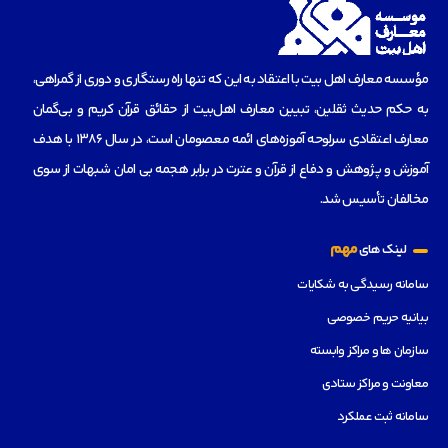
مؤسسه‌ معارف اهل بیت با اعتقاد به این که تنها راه رستگاری و دوری از گمراهی،
به حکم حدیث ثقلین، تبیین معارف اهل‌بیت از حقائق قرآن کریم و بی‌گمان
معارف اعتقادی سرلوحه آموزه‌های ائمه معصومان است، در سال 1386 با هدف
آموزش و پژوهش و دفاع از قرآن و عترت در برابر هجمه بی امان شبهات از سوی
مخالفان تأسیس شد.
مهم
لینک های
سامانه رسیدگی به شکایات
بیانیه حریم خصوصی
سازمان ها و مراکز وابسته
معاونت و مراکز ستادی
سامانه ثبت عملکرد