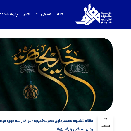
خانه
معرفی
اخبار
پژوهشکده
27
مقاله «شیوه همسرداری حضرت خدیجه (س) در سه حوزه فره
اسفند
روان شناختی و رفتاری»