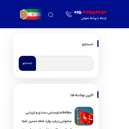
025
33553657
ارتباط با روابط عمومی
جستجو
اخرین نوشته ها
مقاله«اعتبارسنجی سندی و ارزیابی
محتوایی زیارت وارث امام حسین علیه