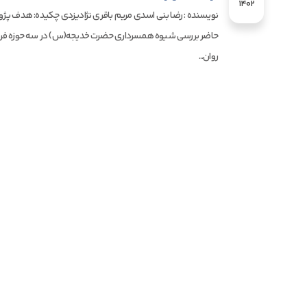
1402
نویسنده : رضا بنی اسدی مریم باقری نژادیزدی چکیده: هدف 
حاضر بررسی شیوه همسرداری حضرت خدیجه(س) در سه حوزه فر
روان...