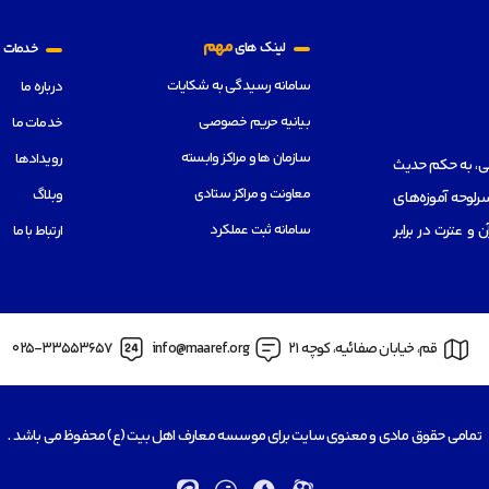
م
مهم
لینک های
خدمات
سامانه رسیدگی به شکایات
درباره ما
بیانیه حریم خصوصی
خدمات ما
سازمان ها و مراکز وابسته
رویدادها
هی، به حکم حدیث
معاونت و مراکز ستادی
وبلاگ
رلوحه آموزه‌های
سامانه ثبت عملکرد
از قرآن و عترت در برابر
ارتباط با ما
قم، خیابان صفائیه، کوچه 21
info@maaref.org
025-33553657
تمامی حقوق مادی و معنوی سایت برای موسسه معارف اهل بیت (ع) محفوظ می باشد .