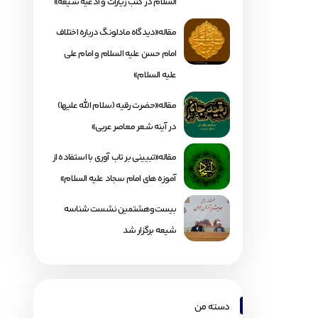
السلام در کتب زیارات و ادعیه شیعه»
مقاله«دیدگاه مادلونگ درباره اختلاف
امام حسن علیه السلام و امام علی
علیه السلام»
مقاله«حضرت رقیه (سلام الله علیها)
در آینه شعر معاصر عربی»
مقاله«تبیینی بر تاب آوری با استفاده از
آموزه های امام سجاد علیه السلام»
بیست‌وهشتمین نشست شناسه
شیعه برگزار شد
دسته من