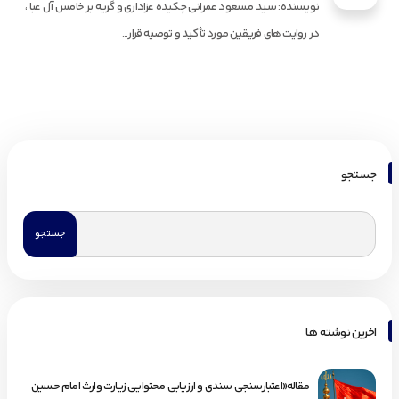
نویسنده: سید مسعود عمرانی چکیده عزاداری و گریه بر خامس آل عبا ،
در روایت های فریقین مورد تأکید و توصیه قرار...
جستجو
اخرین نوشته ها
مقاله«اعتبارسنجی سندی و ارزیابی محتوایی زیارت وارث امام حسین