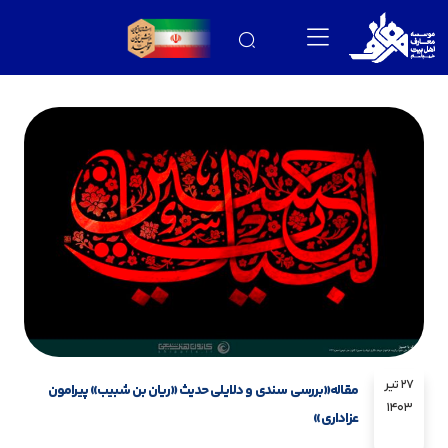
27 تیر
مقاله«بررسی سندی و دلایلی حدیث «ریان بن شبیب» پیرامون
1403
عزاداری»