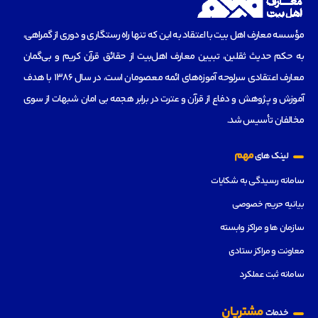
مؤسسه‌ معارف اهل بیت با اعتقاد به این که تنها راه رستگاری و دوری از گمراهی،
به حکم حدیث ثقلین، تبیین معارف اهل‌بیت از حقائق قرآن کریم و بی‌گمان
معارف اعتقادی سرلوحه آموزه‌های ائمه معصومان است، در سال 1386 با هدف
آموزش و پژوهش و دفاع از قرآن و عترت در برابر هجمه بی امان شبهات از سوی
مخالفان تأسیس شد.
مهم
لینک های
سامانه رسیدگی به شکایات
بیانیه حریم خصوصی
سازمان ها و مراکز وابسته
معاونت و مراکز ستادی
سامانه ثبت عملکرد
مشتریان
خدمات