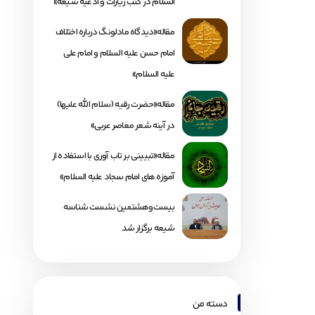
السلام در کتب زیارات و ادعیه شیعه»
مقاله«دیدگاه مادلونگ درباره اختلاف
امام حسن علیه السلام و امام علی
علیه السلام»
مقاله«حضرت رقیه (سلام الله علیها)
در آینه شعر معاصر عربی»
مقاله«تبیینی بر تاب آوری با استفاده از
آموزه های امام سجاد علیه السلام»
بیست‌وهشتمین نشست شناسه
شیعه برگزار شد
دسته من