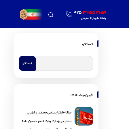
025
33553657
ارتباط با روابط عمومی
جستجو
اخرین نوشته ها
مقاله«اعتبارسنجی سندی و ارزیابی
محتوایی زیارت وارث امام حسین علیه