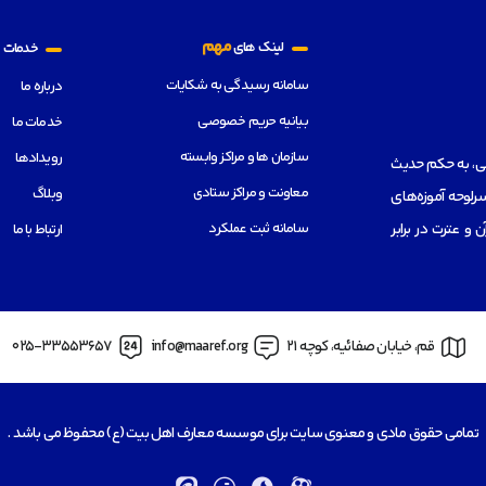
م
مهم
لینک های
خدمات
سامانه رسیدگی به شکایات
درباره ما
بیانیه حریم خصوصی
خدمات ما
سازمان ها و مراکز وابسته
رویدادها
هی، به حکم حدیث
معاونت و مراکز ستادی
وبلاگ
رلوحه آموزه‌های
سامانه ثبت عملکرد
از قرآن و عترت در برابر
ارتباط با ما
قم، خیابان صفائیه، کوچه 21
info@maaref.org
025-33553657
تمامی حقوق مادی و معنوی سایت برای موسسه معارف اهل بیت (ع) محفوظ می باشد .