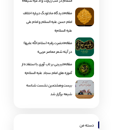
السلام در کتب زیارات و ادعیه شیعه»
مقاله«دیدگاه مادلونگ درباره اختلاف
امام حسن علیه السلام و امام علی
علیه السلام»
مقاله«حضرت رقیه (سلام الله علیها)
در آینه شعر معاصر عربی»
مقاله«تبیینی بر تاب آوری با استفاده از
آموزه های امام سجاد علیه السلام»
بیست‌وهشتمین نشست شناسه
شیعه برگزار شد
دسته من