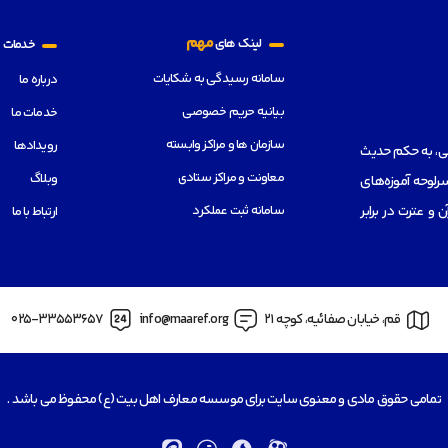
م
مهم
لینک های
خدمات
سامانه رسیدگی به شکایات
درباره ما
بیانیه حریم خصوصی
خدمات ما
سازمان ها و مراکز وابسته
رویدادها
هی، به حکم حدیث
معاونت و مراکز ستادی
وبلاگ
رلوحه آموزه‌های
سامانه ثبت عملکرد
از قرآن و عترت در برابر
ارتباط با ما
قم، خیابان صفائیه، کوچه 21
info@maaref.org
025-33553657
تمامی حقوق مادی و معنوی سایت برای موسسه معارف اهل بیت (ع) محفوظ می باشد .