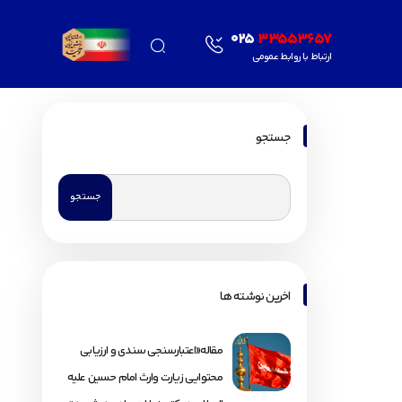
025
33553657
ارتباط با روابط عمومی
جستجو
اخرین نوشته ها
مقاله«اعتبارسنجی سندی و ارزیابی
محتوایی زیارت وارث امام حسین علیه