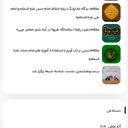
مقاله«دیدگاه مادلونگ درباره اختلاف امام حسن علیه السلام و امام
علی علیه السلام»
مقاله«حضرت رقیه (سلام الله علیها) در آینه شعر معاصر عربی»
مقاله«تبیینی بر تاب آوری با استفاده از آموزه های امام سجاد علیه
السلام»
بیست‌وهشتمین نشست شناسه شیعه برگزار شد
دسته من
آثار علمی
(68)