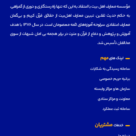
مؤسسه‌ معارف اهل بیت با اعتقاد به این که تنها راه رستگاری و دوری از گمراهی،
به حکم حدیث ثقلین، تبیین معارف اهل‌بیت از حقائق قرآن کریم و بی‌گمان
معارف اعتقادی سرلوحه آموزه‌های ائمه معصومان است، در سال 1386 با هدف
آموزش و پژوهش و دفاع از قرآن و عترت در برابر هجمه بی امان شبهات از سوی
مخالفان تأسیس شد.
مهم
لینک های
سامانه رسیدگی به شکایات
بیانیه حریم خصوصی
سازمان ها و مراکز وابسته
معاونت و مراکز ستادی
سامانه ثبت عملکرد
مشتریان
خدمات