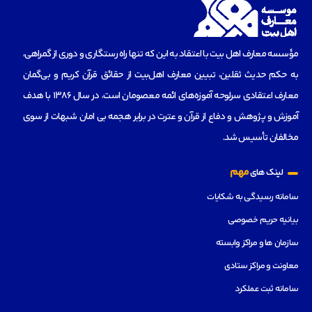
مؤسسه‌ معارف اهل بیت با اعتقاد به این که تنها راه رستگاری و دوری از گمراهی،
به حکم حدیث ثقلین، تبیین معارف اهل‌بیت از حقائق قرآن کریم و بی‌گمان
معارف اعتقادی سرلوحه آموزه‌های ائمه معصومان است، در سال 1386 با هدف
آموزش و پژوهش و دفاع از قرآن و عترت در برابر هجمه بی امان شبهات از سوی
مخالفان تأسیس شد.
مهم
لینک های
سامانه رسیدگی به شکایات
بیانیه حریم خصوصی
سازمان ها و مراکز وابسته
معاونت و مراکز ستادی
سامانه ثبت عملکرد