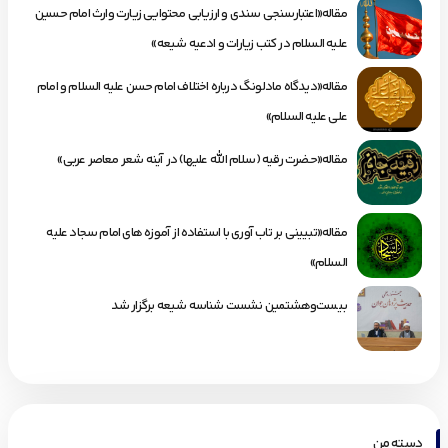
مقاله«اعتبارسنجی سندی و ارزیابی محتوایی زیارت وارث امام حسین
علیه السلام در کتب زیارات و ادعیه شیعه»
مقاله«دیدگاه مادلونگ درباره اختلاف امام حسن علیه السلام و امام
علی علیه السلام»
مقاله«حضرت رقیه (سلام الله علیها) در آینه شعر معاصر عربی»
مقاله«تبیینی بر تاب آوری با استفاده از آموزه های امام سجاد علیه
السلام»
بیست‌وهشتمین نشست شناسه شیعه برگزار شد
دسته من