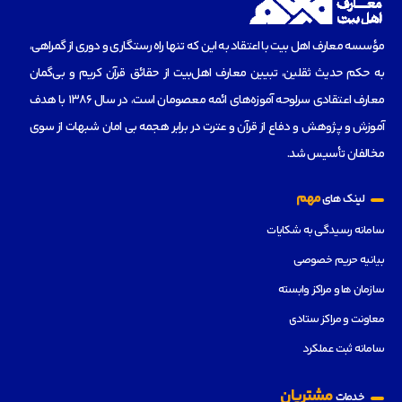
مؤسسه‌ معارف اهل بیت با اعتقاد به این که تنها راه رستگاری و دوری از گمراهی،
به حکم حدیث ثقلین، تبیین معارف اهل‌بیت از حقائق قرآن کریم و بی‌گمان
معارف اعتقادی سرلوحه آموزه‌های ائمه معصومان است، در سال 1386 با هدف
آموزش و پژوهش و دفاع از قرآن و عترت در برابر هجمه بی امان شبهات از سوی
مخالفان تأسیس شد.
مهم
لینک های
سامانه رسیدگی به شکایات
بیانیه حریم خصوصی
سازمان ها و مراکز وابسته
معاونت و مراکز ستادی
سامانه ثبت عملکرد
مشتریان
خدمات