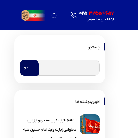
025
33553657
ارتباط با روابط عمومی
جستجو
اخرین نوشته ها
مقاله«اعتبارسنجی سندی و ارزیابی
محتوایی زیارت وارث امام حسین علیه