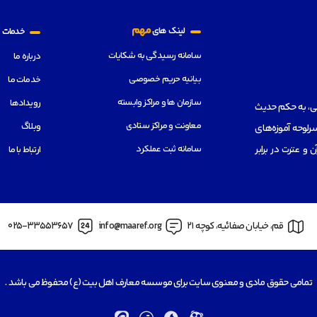
م
مهم
لینک های
خدمات
سامانه رسیدگی به شکایات
درباره ما
بیانیه حریم خصوصی
خدمات ما
سازمان ها و مراکز وابسته
رویدادها
هی، به حکم حدیث
معاونت و مراکز ستادی
وبلاگ
رلوحه آموزه‌های
سامانه ثبت عملکرد
از قرآن و عترت در برابر
ارتباط با ما
قم، خیابان صفائیه، کوچه 21
info@maaref.org
025-33553657
تمامی حقوق مادی و معنوی سایت برای موسسه معارف اهل بیت (ع) محفوظ می باشد .