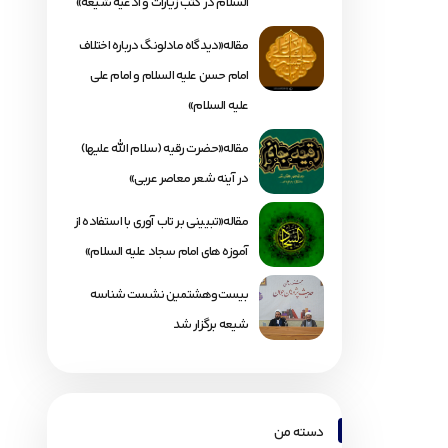
السلام در کتب زیارات و ادعیه شیعه»
مقاله«دیدگاه مادلونگ درباره اختلاف
امام حسن علیه السلام و امام علی
علیه السلام»
مقاله«حضرت رقیه (سلام الله علیها)
در آینه شعر معاصر عربی»
مقاله«تبیینی بر تاب آوری با استفاده از
آموزه های امام سجاد علیه السلام»
بیست‌وهشتمین نشست شناسه
شیعه برگزار شد
دسته من