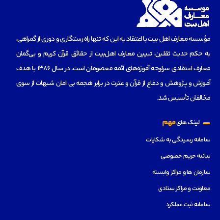
مؤسسه‌ معارف اهل بیت با اعتقاد به این که تنها راه رستگاری و دوری از گمراهی،
به حکم حدیث ثقلین، تبیین معارف اهل‌بیت از حقائق قرآن کریم و بی‌گمان
معارف اعتقادی سرلوحه آموزه‌های ائمه معصومان است، در سال 1386 با هدف
آموزش و پژوهش و دفاع از قرآن و عترت در برابر هجمه بی امان شبهات از سوی
مخالفان تأسیس شد.
مهم
لینک های
سامانه رسیدگی به شکایات
بیانیه حریم خصوصی
سازمان ها و مراکز وابسته
معاونت و مراکز ستادی
سامانه ثبت عملکرد