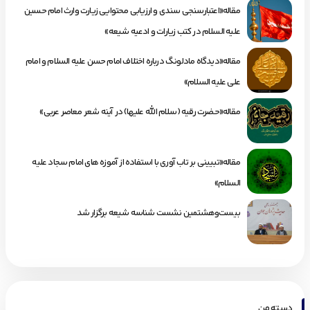
مقاله«اعتبارسنجی سندی و ارزیابی محتوایی زیارت وارث امام حسین
علیه السلام در کتب زیارات و ادعیه شیعه»
مقاله«دیدگاه مادلونگ درباره اختلاف امام حسن علیه السلام و امام
علی علیه السلام»
مقاله«حضرت رقیه (سلام الله علیها) در آینه شعر معاصر عربی»
مقاله«تبیینی بر تاب آوری با استفاده از آموزه های امام سجاد علیه
السلام»
بیست‌وهشتمین نشست شناسه شیعه برگزار شد
دسته من