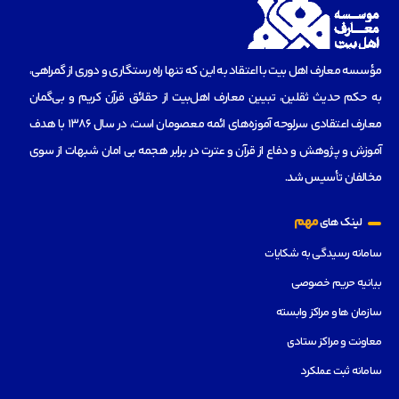
مؤسسه‌ معارف اهل بیت با اعتقاد به این که تنها راه رستگاری و دوری از گمراهی،
به حکم حدیث ثقلین، تبیین معارف اهل‌بیت از حقائق قرآن کریم و بی‌گمان
معارف اعتقادی سرلوحه آموزه‌های ائمه معصومان است، در سال 1386 با هدف
آموزش و پژوهش و دفاع از قرآن و عترت در برابر هجمه بی امان شبهات از سوی
مخالفان تأسیس شد.
مهم
لینک های
سامانه رسیدگی به شکایات
بیانیه حریم خصوصی
سازمان ها و مراکز وابسته
معاونت و مراکز ستادی
سامانه ثبت عملکرد