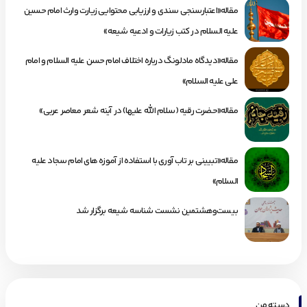
مقاله«اعتبارسنجی سندی و ارزیابی محتوایی زیارت وارث امام حسین
علیه السلام در کتب زیارات و ادعیه شیعه»
مقاله«دیدگاه مادلونگ درباره اختلاف امام حسن علیه السلام و امام
علی علیه السلام»
مقاله«حضرت رقیه (سلام الله علیها) در آینه شعر معاصر عربی»
مقاله«تبیینی بر تاب آوری با استفاده از آموزه های امام سجاد علیه
السلام»
بیست‌وهشتمین نشست شناسه شیعه برگزار شد
دسته من