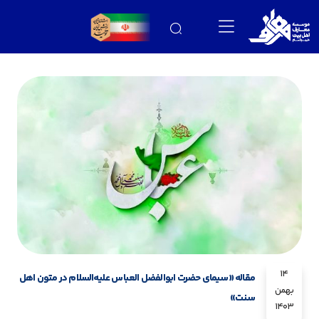
14
مقاله «سیمای حضرت ابوالفضل العباس علیه‌السلام در متون اهل
بهمن
سنت»
1403