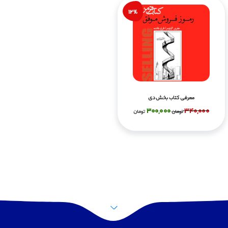
12%
معرفی کتاب بخش دی
300,000
340,000
تومان
تومان