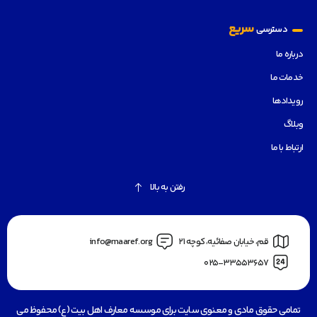
سریع
دسترسی
درباره ما
خدمات ما
رویدادها
وبلاگ
ارتباط با ما
رفتن به بالا
قم، خیابان صفائیه، کوچه 21
info@maaref.org
025-33553657
تمامی حقوق مادی و معنوی سایت برای موسسه معارف اهل بیت (ع) محفوظ می