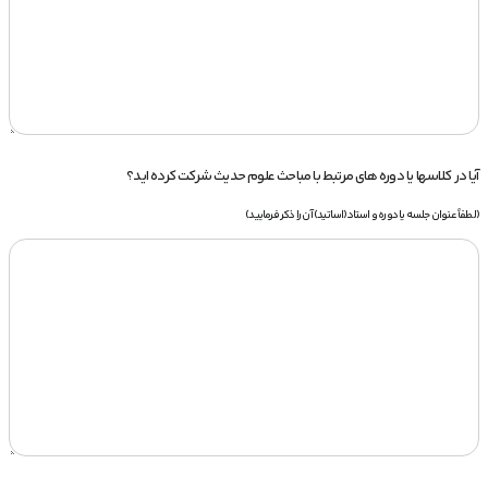
آیا در کلاسها یا دوره های مرتبط با مباحث علوم حدیث شرکت کرده اید؟
(لطفاً عنوان جلسه یا دوره و استاد(اساتید) آن را ذکر فرمایید)