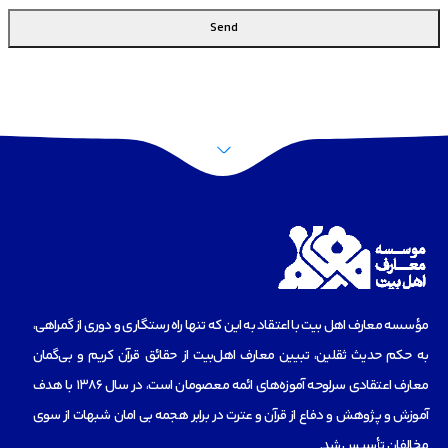
Send
This
field
should
be
left
blank
مؤسسه‌ معارف اهل بیت با اعتقاد به این که تنها راه رستگاری و دوری از گمراهی،
به حکم حدیث ثقلین، تبیین معارف اهل‌بیت از حقائق قرآن کریم و بی‌گمان
معارف اعتقادی سرلوحه آموزه‌های ائمه معصومان است، در سال 1386 با هدف
آموزش و پژوهش و دفاع از قرآن و عترت در برابر هجمه بی امان شبهات از سوی
مخالفان تأسیس شد.