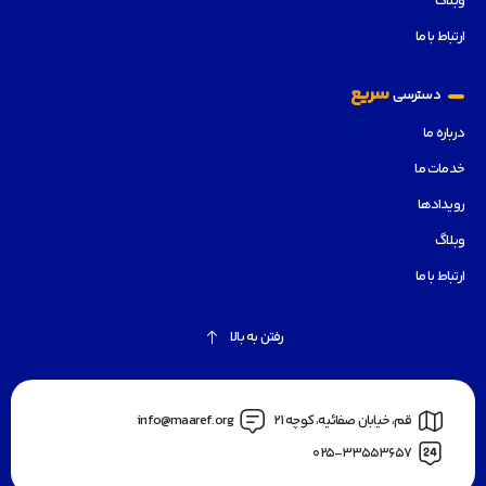
وبلاگ
ارتباط با ما
سریع
دسترسی
درباره ما
خدمات ما
رویدادها
وبلاگ
ارتباط با ما
رفتن به بالا
قم، خیابان صفائیه، کوچه 21
info@maaref.org
025-33553657