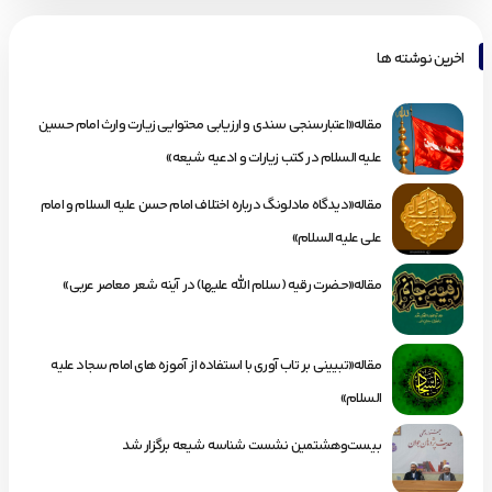
اخرین نوشته ها
مقاله«اعتبارسنجی سندی و ارزیابی محتوایی زیارت وارث امام حسین
علیه السلام در کتب زیارات و ادعیه شیعه»
مقاله«دیدگاه مادلونگ درباره اختلاف امام حسن علیه السلام و امام
علی علیه السلام»
مقاله«حضرت رقیه (سلام الله علیها) در آینه شعر معاصر عربی»
مقاله«تبیینی بر تاب آوری با استفاده از آموزه های امام سجاد علیه
السلام»
بیست‌وهشتمین نشست شناسه شیعه برگزار شد