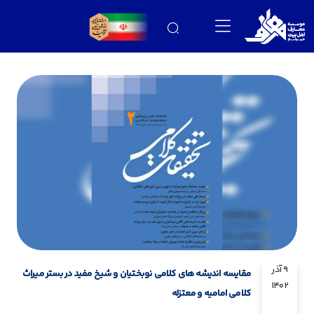
9 آذر
مقایسه اندیشه های کلامی نوبختیان و شیخ مفید در بستر میراث
1402
کلامی امامیه و معتزله