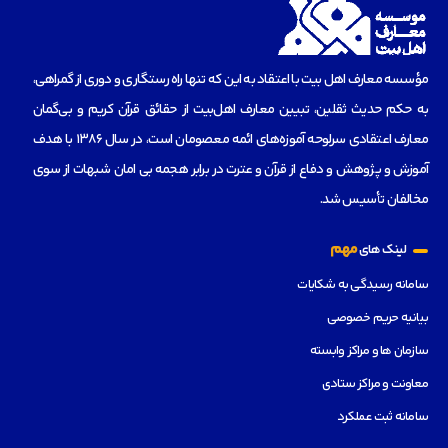
مؤسسه‌ معارف اهل بیت با اعتقاد به این که تنها راه رستگاری و دوری از گمراهی،
به حکم حدیث ثقلین، تبیین معارف اهل‌بیت از حقائق قرآن کریم و بی‌گمان
معارف اعتقادی سرلوحه آموزه‌های ائمه معصومان است، در سال 1386 با هدف
آموزش و پژوهش و دفاع از قرآن و عترت در برابر هجمه بی امان شبهات از سوی
مخالفان تأسیس شد.
مهم
لینک های
سامانه رسیدگی به شکایات
بیانیه حریم خصوصی
سازمان ها و مراکز وابسته
معاونت و مراکز ستادی
سامانه ثبت عملکرد