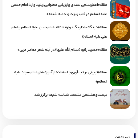
مقاله«اعتبارسنجی سندی و ارزیابی محتوایی زیارت وارث امام حسین
علیه السلام در کتب زیارات و ادعیه شیعه»
مقاله«دیدگاه مادلونگ درباره اختلاف امام حسن علیه السلام و امام
علی علیه السلام»
مقاله«حضرت رقیه (سلام الله علیها) در آینه شعر معاصر عربی»
مقاله«تبیینی بر تاب آوری با استفاده از آموزه های امام سجاد علیه
السلام»
بیست‌وهشتمین نشست شناسه شیعه برگزار شد
دسته من