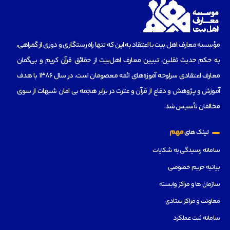
مؤسسه‌ معارف اهل بیت با اعتقاد به این که تنها راه رستگاری و دوری از گمراهی،
به حکم حدیث ثقلین، تبیین معارف اهل‌بیت از حقائق قرآن کریم و بی‌گمان
معارف اعتقادی سرلوحه آموزه‌های ائمه معصومان است، در سال 1386 با هدف
آموزش و پژوهش و دفاع از قرآن و عترت در برابر هجمه بی امان شبهات از سوی
مخالفان تأسیس شد.
مهم
لینک های
سامانه رسیدگی به شکایات
بیانیه حریم خصوصی
سازمان ها و مراکز وابسته
معاونت و مراکز ستادی
سامانه ثبت عملکرد