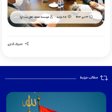
موسسه معارف اهل بیت (ع)
22 دی 1403
85 بازدید
اشتراک گذاری
مطالب مرتبط