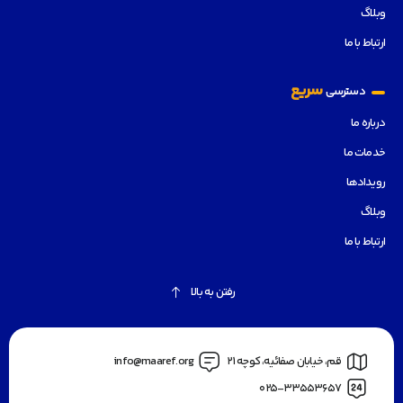
وبلاگ
ارتباط با ما
سریع
دسترسی
درباره ما
خدمات ما
رویدادها
وبلاگ
ارتباط با ما
رفتن به بالا
قم، خیابان صفائیه، کوچه 21
info@maaref.org
025-33553657