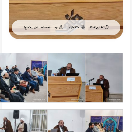
موسسه معارف اهل بیت (ع)
17 دی 1402
125 بازدید