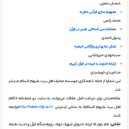
شعبان نصرتی
مفهوم سازی قرآنی «ظن»
محمد رکعی
معناشناسی شناختی نفس در قرآن
رسول احمدی
نفش نمابرداری واژگانی «بصر»
سیدمهدی میرزابابایی
ارتباط خداوند با انبیاء در قرآن کریم
منا فریدی خورشیدی
این شماره از مجله با همکاری موسسه معارف اهل بیت علیهم السلام منتشر
شد.
علاقه‌مندان برای دریافت اصل مقالات می‌توانند به سایت دو فصلنامه «کلام
اهل بیت علیهم السلام» به نشانی اینترنتی
http://kalam.riqh.ac.ir/
مراجعه
کنند.
نشانی:
قم، بلوار ۱۵ خرداد، انتهای شهرک جهاد، پژوهشگاه قرآن و حدیث، طبقه