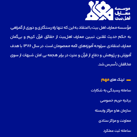
مؤسسه‌ معارف اهل بیت با اعتقاد به این که تنها راه رستگاری و دوری از گمراهی،
به حکم حدیث ثقلین، تبیین معارف اهل‌بیت از حقائق قرآن کریم و بی‌گمان
معارف اعتقادی سرلوحه آموزه‌های ائمه معصومان است، در سال 1386 با هدف
آموزش و پژوهش و دفاع از قرآن و عترت در برابر هجمه بی امان شبهات از سوی
مخالفان تأسیس شد.
مهم
لینک های
سامانه رسیدگی به شکایات
بیانیه حریم خصوصی
سازمان ها و مراکز وابسته
معاونت و مراکز ستادی
سامانه ثبت عملکرد