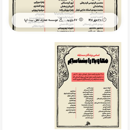
موسسه معارف اهل بیت (ع)
20 مهر 1401
117 بازدید