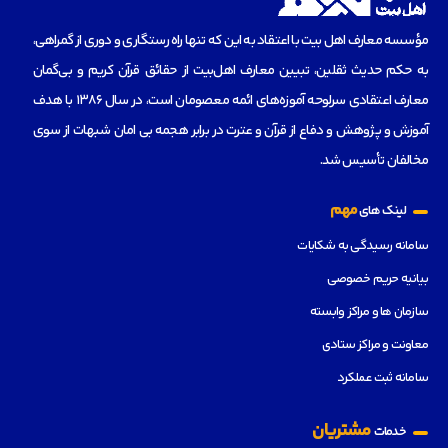
مؤسسه‌ معارف اهل بیت با اعتقاد به این که تنها راه رستگاری و دوری از گمراهی،
به حکم حدیث ثقلین، تبیین معارف اهل‌بیت از حقائق قرآن کریم و بی‌گمان
معارف اعتقادی سرلوحه آموزه‌های ائمه معصومان است، در سال 1386 با هدف
آموزش و پژوهش و دفاع از قرآن و عترت در برابر هجمه بی امان شبهات از سوی
مخالفان تأسیس شد.
مهم
لینک های
سامانه رسیدگی به شکایات
بیانیه حریم خصوصی
سازمان ها و مراکز وابسته
معاونت و مراکز ستادی
سامانه ثبت عملکرد
مشتریان
خدمات