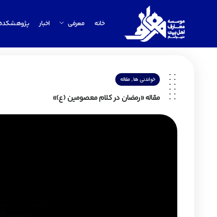
خانه
معرفی
اخبار
پژوهشکده
,
خواندنی ها
مقاله
مقاله «رمضان در کلام معصومین (ع)»