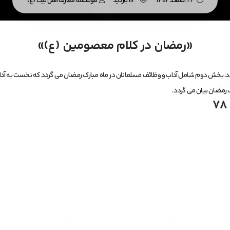
23 اسفند 1402
113 بازدید
موسسه معارف اهل بیت (ع)
«رمضان در کلام معصومین (ع)»
د، بخش دوم شامل آداب و وظائف مسلمانان در ماه مبارک رمضان می گردد که نخست به آ
رمضان بیان می گردد.