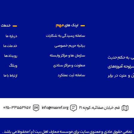
م
مهم
لینک های
خدمات
سامانه رسیدگی به شکایات
درباره ما
بیانیه حریم خصوصی
خدمات ما
سازمان ها و مراکز وابسته
رویدادها
هی، به حکم حدیث
معاونت و مراکز ستادی
وبلاگ
رلوحه آموزه‌های
سامانه ثبت عملکرد
از قرآن و عترت در برابر
ارتباط با ما
قم، خیابان صفائیه، کوچه 21
info@maaref.org
025-33553657
تمامی حقوق مادی و معنوی سایت برای موسسه معارف اهل بیت (ع) محفوظ می باشد .