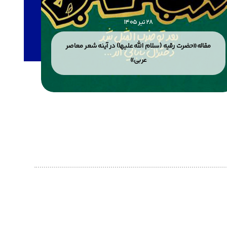
28 تیر 1405
مقاله«حضرت رقیه (سلام الله علیها) در آینه شعر معاصر
مقاله«
عربی»