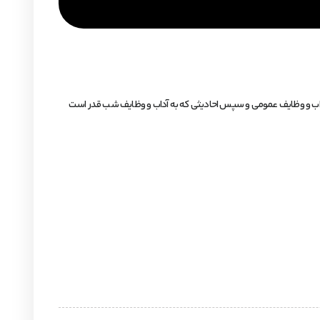
داب و وظایف عمومی و سپس احادیثی که به آداب و وظایف شب قدر است