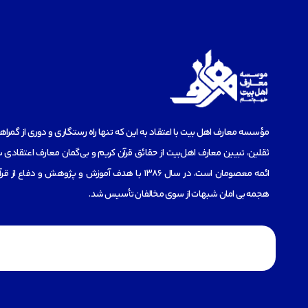
مؤسسه‌ معارف اهل بیت با اعتقاد به این که تنها راه رستگاری و دوری از گمرا
ثقلین، تبیین معارف اهل‌بیت از حقائق قرآن کریم و بی‌گمان معارف اعتقادی س
ائمه معصومان است، در سال 1386 با هدف آموزش و پژوهش و دفاع 
هجمه بی امان شبهات از سوی مخالفان تأسیس شد.