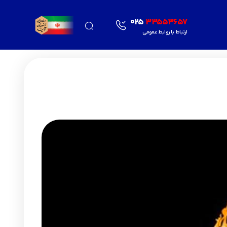
025
33553657
ارتباط با روابط عمومی