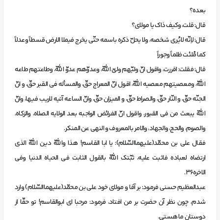
بعده؟
‌قال: قلت، وكيف‌ ذاك‌ يا مولاي؟
‌قال: لاِنّه‌ لايُري‌ شخصه، ولا يحلّ ذكره‌ باسمه‌ حتّي‌ يخرج‌ فيملا الارض‌ قسطاً وعدلاً
كما مُلئت‌ ظلماً وجوراً
‌قال: فقلت: اقررت، واقول‌ انّ وليّهم‌ وليّ اللّه، وعدوّهم‌ عدوّ اللّه، وطاعتهم‌ طاعه‌
اللّه، ومعصيتهم‌ معصيه‌ اللّه، اقول‌ انّ المعراج‌ حقّ، والمسأله‌ في القبر حقّ، و انّ
الجنّه‌ حقّ، و النّار حقّ، والصراط‌ حقّ، و الميزان‌ حقّ، وانّ الساعه‌ آتيه‌ لاريب‌ فيها، وانّ
اللّه‌ يبعث‌ من‌ في القبور، واقول‌ انّ الفرائض‌ الواجبه‌ بعد الولايه‌ الصلاه، والزكاه،
والصوم، والحج، والجهاد، والامر بالمعروف‌ و النهي عن‌ المنكر.
‌فقال‌ علي بن‌ محمّد(عليهماالسّلام): يا ابا القاسم! هذا واللّه‌ دين‌ اللّه‌ الذي
ارتضاه‌ لعباده‌ فاثبت‌ عليه، ثبّتك اللّه‌ بالقول‌ الثابت‌ في الحياه‌ الدنيا وفي
الاخره36.
عبدالعظيم‌ حسني‌ فرمود: بر آقا و مولاي‌ خود علي‌ بن‌ محمّد(عليهماالسّلام) وارد
شدم، چون‌ نظر آن‌ حضرت‌ بر من‌ افتاد، فرمود: مرحبا اي‌ ابوالقاسم! تو حقّا از
دوستان‌ ما هستي.