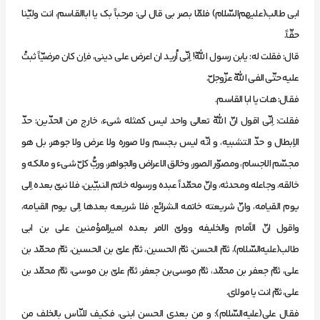
ابي طالب(عليهم‌السّلام) فلمّا بصر بي قال‌ لي: مرحباً بك‌ يا اباالقاسم، انت‌ وليّنا
حقّاً.
‌قال: فقلت‌ له: يابن‌ رسول‌ اللّه! اِنّي اُريد ان‌ اعرض‌ علي ديني، فاِن‌ كان‌ مرضيّاً ثبتُ
عليه‌ حتّي‌ الفي‌ اللّه‌ عزّوجلّ.
‌فقال: هات‌ يا ابا القاسم.
‌فقلت: اِنّي اقول‌ انّ اللّه‌ تعالي‌ واحد ليس‌ كمثله‌ شيء، خارج‌ من‌ الحدّين: حدّ
الاِبطال‌ و حدّ التشبيه، و انّه‌ ليس‌ بجسم‌ ولا صوره‌ ولا عرض‌ ولا جوهر، بل‌ هو
مجسّم‌ الاجسام، ومصوّر الصور، وخالق‌ الاعراض‌ والجواهر، وربُّ كلّ شيء و مالكه‌ و
خالقه، وجاعله‌ ومحدثه، وانّ محمّداً عبده‌ ورسوله‌ خاتم‌ النبيّين، فلا نبيّ بعده‌ اِلي‌
يوم‌ القيامه، وانّ شريعته‌ خاتمه‌ الشرائع، فلا شريعه‌ بعدها اِلي‌ يوم‌ القيامه،
واقول‌ انّ الاًمام‌ والخليفه‌ ووليّ الامر بعده‌ اميرالمؤ‌منين‌ علي بن‌ ابي
طالب(عليه‌السّلام)، ثمّ الحسن، ثمّ الحسين، ثمّ عليّ بن‌ الحسين، ثمّ محمّد بن‌
علي، ثمّ جعفر بن‌ محمّد، ثمّ موسي‌بن جعفر، ثمّ عليّ بن‌ موسي، ثمّ محمّد بن‌
علي، ثمّ انت‌ يا مولاي.
‌فقال‌ علي(عليه‌السّلام): و من‌ بعدي الحسن‌ ابني، فكيف‌ للنّاس‌ بالخلف‌ من‌