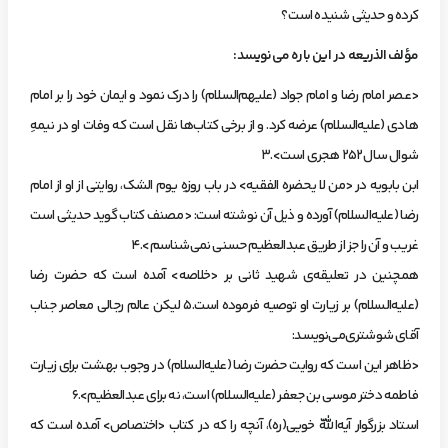
كرده‌ و حديثي‌ شنيده‌ است؟
‌مؤ‌لف‌ الذريعه‌ در اين‌ باره‌ مي‌نويسد:
<عصر امام‌ رضا و امام‌ جواد (عليهم‌السلام) را درك‌ نمود و ايمان‌ خود را بر امام‌
هادي‌ (عليه‌السلام) عرضه‌ كرد. و از برخي‌ كتاب‌ها نقل‌ است‌ كه‌ وفات‌ او در نيمهِ‌
شوال‌ سال‌ 252 هجري‌ است>.3
‌ابن‌ بابويه‌ در <من‌ لا يحضره‌ الفقيه> در باب‌ روزهِ‌ يوم‌ الشك، روايتي‌ از او از امام‌
رضا (عليه‌السلام) آورده‌ و ذيل‌ آن‌ نوشته‌ است: <مصنف‌ كتاب‌ گويد حديثي‌ است‌
غريب‌ و آن‌ را جز از طريق‌ عبدالعظيم‌ حسني‌ نمي‌شناسم>.4
‌همچنين‌ در تعليقه‌ي‌ شهيد ثاني‌ بر <خلاصه> آمده‌ است‌ كه‌ حضرت‌ رضا
(عليه‌السلام) بر زيارت‌ او توصيه‌ فرموده‌ است.5 ليكن‌ عالم‌ رجالي‌ معاصر جناب‌
آقاي‌ شوشتري‌مي‌نويسد:
<ظاهر اين‌ است‌ كه‌ روايت‌ حضرت‌ رضا (عليه‌السلام) در وجوب‌ بهشت‌ براي‌ زيارت‌
فاطمه‌ دختر موسي‌ بن‌ جعفر (عليه‌السلام) است، نه‌ براي‌ عبدالعظيم>.6
‌استاد بزرگوار آيه‌اللّه‌ خويي(ره)، آنچه‌ را كه‌ در كتاب‌ <اختصاص> آمده‌ است‌ كه‌