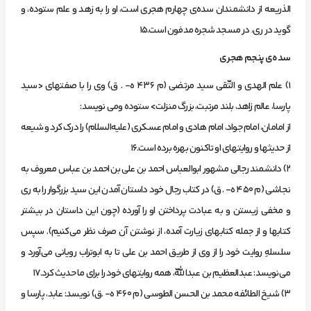
الذريعه از دانشمندان سده‌ي چهارم هجري است، او را به زهد و علم ستوده، و
گويد در ري، در مسجد شجره مدفون است.15
سده‌ي‌ پنجم‌ هجري‌
1) علم‌ الهدي‌ و التّقي‌ سيد مرتضي‌ (م‌ 436 ه- . ق) وي‌ را با صفتهاي‌ <سيد
پارسا، عالم‌ زاهد، بلند مرتبت، بزرگ‌ منزلت> ستوده‌ و‌مي نويسد:
از امامان، امام‌ جواد، امام‌ هادي‌ و امام‌ عسكري‌ (عليه‌السلام) را درك‌ كرد و شيعه‌
از حديثها و روايتهاي‌ او تاكنون‌ بهره‌ برده‌ است.16
2) دانشمند رجالي‌ مشهور ابوالعباس‌ احمد بن‌ علي‌ بن‌ احمد بن‌ عباس‌ معروف‌ به‌
نجاشي‌ (م‌ 450 ه- . ق) در كتاب‌ رجال‌ خود داستان‌ آمدن‌ اين‌ سيد بزرگوار را به‌ ري‌
و مخفي‌ زيستن‌ و به‌ عبادت‌ پرداختن‌ او را آورده‌ (چون‌ اين‌ داستان‌ در بيشتر
كتابها و از جمله‌ كتابهاي‌ زيارت‌ آمده، از نوشتن‌ آن‌ صرف‌ نظر مي‌كنيم). سپس‌
سلسلهِ‌ روايت‌ خود را از وي‌ از طريق‌ احمد بن‌ علي‌ تا به‌ ابوتراب‌ روياني‌ مي‌آورد و
مي‌نويسد: عبدالعظيم‌ بن‌ عبداللّه، همه‌ روايتهاي‌ خود را براي‌ ما حديث‌ كرد.17
3) شيخ‌ الطائفه‌ محمد بن‌ الحسن‌ الطوسي‌ (م‌ 460 ه- .‌ق) نويسد: عابد، پارسا و