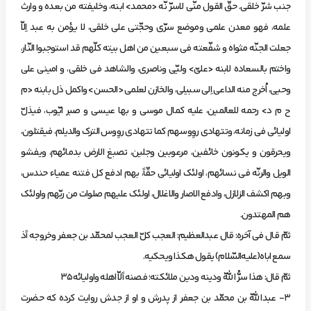
جنب‌ شرّ خلقي. حقّ القول‌ منّي لاسرّ نّه‌ <محمد> ابنه، وخليفته‌ من‌ بعده‌ و وارث‌
علمه، فهو معدن‌ علمي وموضع‌ سرّي وحجّتي علي‌ خلقي، لا يؤ‌من‌ به‌ عبد اِلاّ
جعلت‌ الجنّه‌ مثواه‌ و شفّعته‌ في سبعين‌ من‌ اهل‌ بيته‌ كلّهم‌ قد استوجبوا النّار،
واختم‌ بالسعاده‌ لابنه‌ <عليّ> وليّي وناصري، والشاهد في خلقي، و اميني علي‌
وحيي، اُخرج‌ منه‌ الداعي اِلي‌ سبيلي، والخازن‌ لعلمي <الحسن> واكمل‌ ذل بابنه‌ <م‌
ح‌ م‌ د> رحمه‌ للعالمين، عليه‌ كمال‌ موسي‌ و بها عيسي‌ و صبر ايّوب، فيذلّ
اوليائي في زمانه، وتتهادي‌ روِ‌وسهم‌ كما تتهادي‌ روِ‌وس‌ الترك والديلم، فيقتلون،
ويحرقون‌ و يكونون‌ خائفين، مرعوبين‌ وجلين، تصبغ‌ الارض‌ بدمائهم، ويفشو
الويل‌ والرنّه‌ في نسائهم، اولئك اوليائي حقّاً، بهم‌ ادفع‌ كل فتنه‌ عمياء حندس،
وبهم‌ اكشف‌ الزلازل، وادفع‌ الاصار والاغلال، اولئك عليهم‌ صلوات‌ من‌ ربّهم‌ و‌اولئك
هم‌ المهتدون.
‌ثمّ قال‌ في آخره: قال‌ عبدالعظيم: العجب‌ كلّ العجب‌ لمحمّد بن‌ جعفر وخروجه‌ اًذ
سمع‌ اباه(عليه‌السّلام) يقول‌ هكذا ويحكيه.
‌ثمّ قال: هذا سرُّ اللّه‌ ودينه‌ ودين‌ ملائكته؛ فصنه‌ اًلاّ اهله‌ واوليائه35
3- عبداللّه‌ بن‌ محمّد بن‌ جعفر از پدرش‌ و او از جدش‌ روايت‌ كرده‌ كه‌ حضرت‌