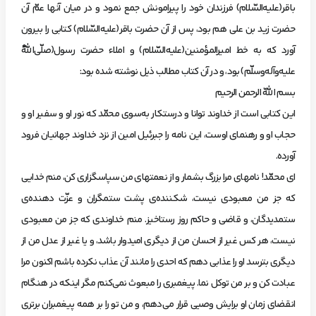
باقر(عليه‌السّلام) فرزندان‌ خود را پيرامونش‌ جمع‌ نمود و در ميان‌ آنها عمّ آن‌
حضرت‌ زيد بن‌ علي‌ هم‌ بود، پس‌ از آن‌ حضرت‌ باقر(عليه‌السّلام) كتابي‌ را بيرون‌
آورد كه‌ به خط‌ اميرالمؤ‌منين(عليه‌السّلام) و املاء حضرت‌ رسول(صلّي‌اللّهُ
عليه‌وآله‌وسلّم) بود، و در آن‌ كتاب‌ مطالب‌ ذيل‌ نوشته‌ شده‌ بود:
‌بسم‌ اللّه‌ الرحمن‌ الرحيم‌
‌اين‌ كتابي‌ است‌ از خداوند توانا و درستكار به‌سوي‌ محمّد كه‌ نور او و سفير او و
حجاب‌ او و رهنماي‌ اوست، اين‌ نامه‌ را جبرئيل‌ امين‌ از نزد خداوند جهانيان‌ فرود
آورده.
‌اي‌ محمّد! نامهاي‌ مرا بزرگ‌ بشمار و از نعمتهاي‌ من‌ سپاسگزاري‌ كن، منم‌ خدايي‌
كه‌ جز من‌ معبودي‌ نيست، شكننده‌ي‌ پشت‌ ستمگران‌ و عزّت‌ دهنده‌ي‌
ستمديدگان، و قاضي‌ و حاكم‌ روز رستاخيز. منم‌ خداوندي‌ كه‌ جز من‌ معبودي‌
نيست، هر كس‌ غير از احسان‌ من‌ از ديگري‌ اميدوار باشد، و يا غير از عدل‌ من‌ از
ديگري‌ بترسد او را عذابي‌ دهم‌ كه‌ احدي‌ را مانند آن‌ عذاب‌ نكرده‌ باشم‌ اكنون‌ مرا
عبادت‌ كن‌ و بر من‌ توكل‌ نما. پيغمبري‌ را مبعوث‌ نمي‌كنم‌ مگر اينكه‌ در هنگام‌
انقضاي‌ زمان‌ او برايش‌ وصيي‌ قرار مي‌دهم، و من‌ تو را بر همه‌ پيغمبران‌ برتري‌