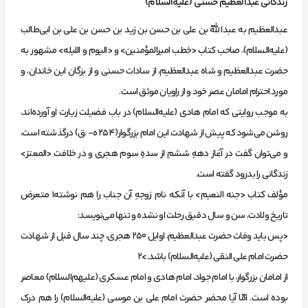
زندگاني عبدالعظيم حسني (عليه‌السلا‌م)
‌عبدالعظيم‌ به‌ عبداللّه‌ بن‌ علي‌ بن‌ حسن‌ بن‌ زيد بن‌ حسن‌ بن‌ علي‌ بن‌ ابي‌طالب‌
(عليه‌السلام)، صاحب‌ كتاب‌ <خطب‌ اميرالمؤ‌منين> و <اليوم‌ و الليله> مشهور به‌
حضرت‌ عبدالعظيم‌ و شاه‌ عبدالعظيم، از سادات‌ حسني‌ و از بزگان‌ اين‌ خاندان، و
مورد احترام‌ امامان‌ عصر خود و از راويان‌ موثق‌ است.
‌به‌ موجب‌ روايتي‌ كه‌ امام‌ هادي‌ (عليه‌السلام) در باب‌ فضيلت‌ زيارت‌ او آورده‌اند،
روشن‌ مي‌شود كه‌ پيش‌ از شهادت‌ اين‌ امام‌ بزرگوار(254 ه- .‌ق) درگذشته‌ است،‌
و مي‌توان‌ گفت‌ در آغاز دههِ‌ ششم‌ از سدهِ‌ سوم‌ هجري‌ و در خلافت‌ <المعتز>
زندگاني‌ را بدرود گفته‌ است.
‌مؤ‌لف‌ كتاب‌ <جنه‌ النعيم> با آنكه‌ نام‌ زوجهِ‌ آن‌ جناب‌ را هم‌ نوشته1 متعرض‌
تاريخ‌ ولادت، سن‌ و سال‌ دقيق‌ رحلت‌ او نشده‌ و تنها مي‌نويسد:
<پس‌ بايد وفات‌ حضرت‌ عبدالعظيم، اوايل‌ 250 هجري، چند سال‌ قبل‌ از شهادت‌
حضرت‌ امام‌ علي‌ النقي‌ (عليه‌السلام) باشد.>2
‌از امامان‌ بزرگوار، با امام‌ جواد، امام‌ هادي‌ و امام‌ عسكري‌ (عليهم‌السلام) معاصر
بوده‌ است. امّا آيا محضر حضرت‌ امام‌ علي‌ بن‌ موسي‌ (عليه‌السلام) را هم‌ درك‌