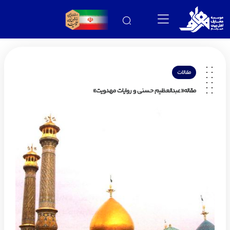
مقالات
مقاله«عبدالعظيم حسني و روايات مهدويت»