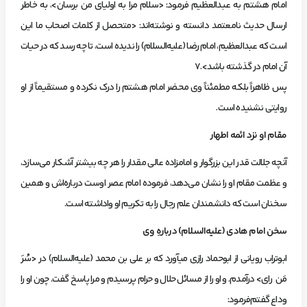
امام‌ هشتم‌ به‌ عبدالعظيم‌ فرمود: <سلام‌ مرا به‌ اولياي‌ من‌ برسان>، به‌ خاطر
ارسال‌ حديث‌ نامعتمد دانسته‌ و نوشته‌اند: <متحصل‌ از كلمات‌ اصحاب‌ ما اين‌
است‌ كه‌ عبدالعظيم، امام‌ رضا (عليه‌السلام) را نديده‌ است، تا چه‌ رسد كه‌ در حيات‌
آن‌ امام‌ در گذشته‌ باشد>.7
‌پس‌ ظاهراً بلكه‌ مطمئناً وي‌ محضر امام‌ هشتم‌ را درك‌ نكرده‌ و مستقيماً از او
روايتي‌ نشنيده‌ است.
مقام‌ او نزد ائمه‌ اطهار
‌آنچه‌ جلالت‌ قدر اين‌ بزرگوار و امامزاده‌ عالي‌ مقدار را هر چه‌ بيشتر آشكار مي‌سازد،
و عظمت‌ مقام‌ او را نشان‌ مي‌دهد، فرموده‌ امام‌ عصر اوست‌ درباره‌اش‌ و همين‌
سخنان‌ است‌ كه‌ دانشمندان‌ علم‌ رجال‌ را به‌ تكريم‌ او واداشته‌ است.
سخن‌ امام‌ هادي‌ (عليه‌السلام) دربارهِ‌ وي‌
‌ابوتراب‌ روياني‌ از ابوحماد رازي‌ ميآورد كه‌ بر علي‌ بن‌ محمد (عليه‌السلام) در <سُرَ
مَن ‏ راي> درآمدم. و او را از مسائل‌ حلال‌ و حرام‌ پرسيدم‌ و مرا پاسخ‌ گفت. چون‌ او را
وداع‌ گفتم‌‌فرمود: