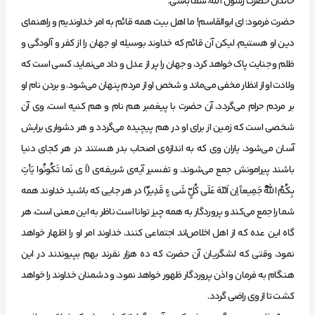
خاندان‌ حضرت‌ رسول‌ اللّه، شما باشي.
حضرت‌ فرمود: اي‌ ابوالقاسم! ما اهل‌ بيت‌ همه‌ قائم‌ به‌ امر خداونديم‌ و راهنماي‌
دين‌ او هستيم، ليكن‌ آن‌ قائم‌ كه‌ خداوند بوسيله‌ او جهان‌ را از كفر و آلودگي‌ و
ظلم‌ و جنايت‌ پاك‌ خواهد كرد، و جهان‌ را پر از عدل‌ و داد مي‌نمايد، كسي‌ است‌ كه‌
ولادت‌ او از انظار مخفي‌ مي‌ماند و شخص‌ او از مردم‌ پنهان‌ مي‌شود، و بردن‌ نام‌ او
بر مردم‌ حرام‌ مي‌گردد، آن‌ حضرت‌ با پيغمبر هم‌ نام‌ و هم‌ كنيه‌ است، وي‌ آن‌
شخصي‌ است‌ كه‌ زمين‌ از براي‌ او در هم‌ پيچيده‌ مي‌گردد و هر دشواري‌ برايش‌
آسان‌ مي‌شود، ياران‌ وي‌ كه‌ به‌ اندازه‌ي‌ اصحاب‌ بدر هستند در هر كجاي‌ دنيا
باشند پيرامونش‌ جمع‌ مي‌شوند، و تفسير آيه‌ي‌ شريفه‌ي‌ (اَ ي ‏نَما تَكُونُوا يَأتِ
بِكُمُ اللّهُ جَمِيعاً اِن اَللّهَ عَلَي كُلٍّ شَي ‏ءٍ قَدِيرٌ) در هر جايي‌ كه‌ باشيد خداوند همه‌
شما را جمع‌ مي‌كند و پروردگار به‌ همه‌ چيز توانا است‌ ناظر به‌ اين‌ معني‌ است، هر
گاه‌ اين‌ عده‌ كه‌ از اهل‌ اخلاص‌اند اجتماعي‌ كنند، خداوند امر او را اظهار خواهد
نمود، وقتي‌ كه‌ لشگريان‌ آن‌ حضرت‌ كه‌ ده‌ هزار نفرند بهم‌ بپيوندند در اين‌
هنگام‌ به‌ فرمان‌ و اذن‌ پروردگار ظهور خواهد نمود، و دشمنان‌ خداوند را خواهد
كشت‌ تا از وي‌ راضي‌ گردد.