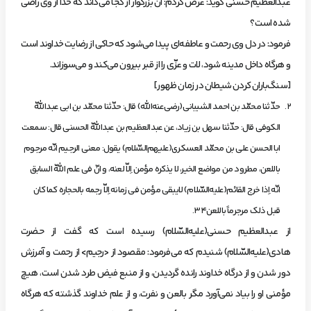
‌عبدالعظيم‌ حسني‌ گويد: عرض‌ كردم: آن‌ بزرگوار از كجا مي‌داند كه‌ خدا از وي‌ راضي‌
شده‌ است؟
‌فرمود: در دل‌ وي‌ رحمت‌ و عاطفه‌اي‌ پيدا مي‌شود كه‌ حاكي‌ از رضايت‌ خداوند است‌
و هرگاه‌ داخل‌ مدينه‌ شود، لات‌ و عزّي‌ را از قبر بيرون‌ مي‌كند و مي‌سوزاند.
[سنگ‌باران‌ كردن‌ شيطان‌ در زمان‌ ظهور]
حدّثنا محمّد بن‌ احمد الشيباني(رضي‌عنه‌الله) قال: حدّثنا محمّد بن‌ ابي عبداللّه‌
الكوفي قال: حدّثنا سهل‌ بن‌ زياد، عن‌ عبدالعظيم‌ بن‌ عبداللّه‌ الحسني قال: سمعت‌
ابا الحسن‌ علي بن‌ محمّد العسكري(عليهم‌السّلام) يقول: معني‌ الرجيم‌ انّه‌ مرجوم‌
باللعن، مطرود من‌ مواضع‌ الخير، لا يذكره‌ مؤ‌من‌ اِلاّ لعنه، و انّ في علم‌ اللّه‌ السابق‌
انّه‌ اِذا خرج‌ القائم(عليه‌السّلام) لايبقي‌ مؤ‌من‌ في زمانه‌ اِلاّ رجمه‌ بالحجاره‌ كما كان‌
قبل‌ ذلك مرجرماً باللعن34.
‌از عبدالعظيم‌ حسني(عليه‌السّلام) رسيده‌ است‌ كه‌ گفت‌ از حضرت‌
هادي(عليه‌السّلام) شنيدم‌ كه‌ مي‌فرمود: مقصود از <رجيم> از رحمت‌ و آمرزش‌
دور شدن‌ و از درگاه‌ خداوند رانده‌ گرديدن، و از منبع‌ فيض‌ طرد شدن‌ است، هيچ‌
مؤ‌مني‌ او را بياد نمي‌آورد مگر بالعن‌ و نفرت، و از علم‌ خداوند گذشته‌ كه‌ هرگاه‌