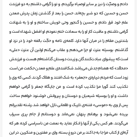
دادم‌ و وصيّت‌ را نيز بر ساير اوصياء برگزيدم، و تو را گرامي‌ داشتم‌ به‌ دو فرزندت‌
حسن‌ و حسين‌ كه‌ دو شير بچه‌اند، حسن‌ را بعد از گذشتن‌ زمان‌ پدرش‌ معدن‌
علم‌ خود قرار دادم، و حسين‌ را گنجور وحي‌ خويش‌ ساختم‌ و او را به‌ شهادت‌
گرامي‌ داشتم، و عاقبت‌ كار او را به‌ سعادت‌ ختم‌ نمودم، او افضل‌ شهداء است‌ و
بلندترين‌ مقام‌ را در ميان‌ آنها دارد، كلمه‌ي‌ تامه‌ و حجّت‌ بالغه‌ خود را در نزد او
گذاشتم، بوسيله‌ عترت‌ او جزا مي‌دهم‌ و عقاب‌ مي‌كنم‌ اولين‌ آن‌ عترت‌ <علي>
است‌ كه‌ پيشواي‌ عبادت‌كنندگان‌ و زينت‌ دوستان‌ گذاشته‌ام‌ هست، و فرزندش‌
<محمّد> كه‌ همنام‌ جدش‌ مي‌باشد شكافنده‌ي‌ علم‌ و معدن‌ حكمت‌ من‌ است،
زود است‌ كه‌ مردم‌ درباره‌ي‌ <جعفر> به‌ شك‌ افتند و هلاك‌ گردند، كسي‌ كه‌ وي‌ را
تكذيب‌ كند گويا مرا تكذيب‌ كرده‌ است، و من‌ جايگاه‌ جعفر را گرامي‌ خواهم‌
داشت، و او را بوسيله‌ شيعيان‌ و دوستان‌ و پيروانش‌ خوشنود خواهم‌ ساخت.
پس‌ از وي‌ به‌ <موسي> فتنه‌ي‌ تاريك‌ و ظلماني‌ نازل‌ خواهد شد، رشته‌ تقديراتم‌
بريده‌ نمي‌شود و برهانم‌ پنهان‌ نمي‌ماند و دوستانم‌ از جام‌ پري‌ سيراب‌
مي‌گردند، هر كس‌ يكي‌ از آنها را انكار نمايد به‌ نعمت‌ من‌ ناسپاسي‌ كرده، هر كه‌
آيه‌اي‌ از كتاب‌ مرا جا به‌ جا كند بر من‌ دروغ‌ بسته، واي‌ بر مفترين‌ و منكرين. در اين‌