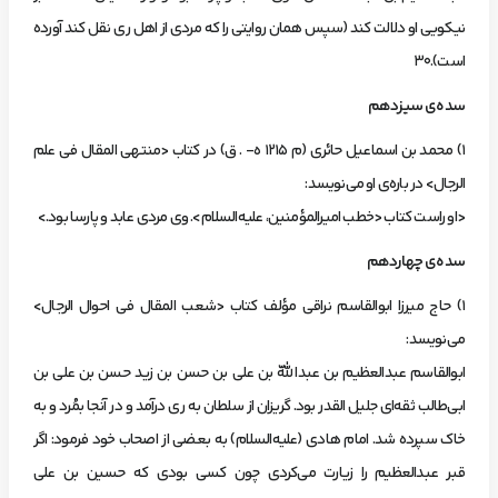
نيكويي‌ او دلالت‌ كند (سپس‌ همان‌ روايتي‌ را كه‌ مردي‌ از اهل‌ ري‌ نقل‌ كند آورده‌
است).30
سده‌ي‌ سيزدهم‌
1) محمد بن‌ اسماعيل‌ حائري‌ (م‌ 1215 ه- . ق) در كتاب‌ <منتهي‌ المقال‌ في علم‌
الرجال> در باره‌ي‌ او مي‌نويسد:
<او راست‌ كتاب‌ <خطب‌ اميرالمؤ‌منين،‌ عليه‌السلام>. وي‌ مردي‌ عابد و پارسا بود.>
سده‌ي‌ چهاردهم‌
1) حاج‌ ميرزا ابوالقاسم‌ نراقي‌ مؤ‌لف‌ كتاب‌ <شعب‌ المقال‌ في احوال‌ الرجال>
مي‌نويسد:
ابوالقاسم‌ عبدالعظيم‌ بن‌ عبداللّه‌ بن‌ علي‌ بن‌ حسن‌ بن‌ زيد حسن‌ بن‌ علي‌ بن‌
ابي‌طالب‌ ثقه‌اي‌ جليل‌ القدر بود. گريزان‌ از سلطان‌ به‌ ري‌ درآمد و در آنجا بمُرد و به‌
خاك‌ سپرده‌ شد. امام‌ هادي‌ (عليه‌السلام) به‌ بعضي‌ از اصحاب‌ خود فرمود: اگر
قبر عبدالعظيم‌ را زيارت‌ مي‌كردي‌ چون‌ كسي‌ بودي‌ كه‌ حسين‌ بن‌ علي‌