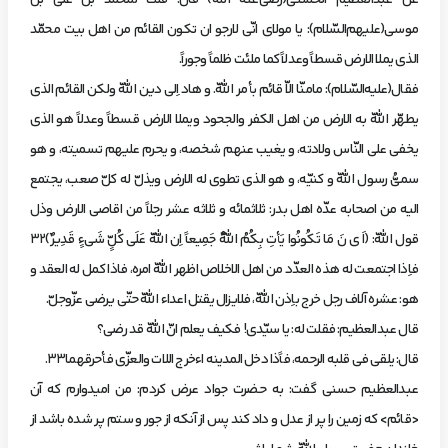
‌عن‌ عبدالعظيم‌ الحسني(رضي‌عنه‌ اللّه) قال: قلت‌ لمحمّد بن‌ علي بن‌
موسي(عليهم‌السّلام): يا مولاي انّي لارجو ان‌ تكون‌ القائم‌ من‌ اهل‌ بيت‌ محمّد
الذي يملا‌ الارض‌ قسطاً وعدلاً كما ملئت‌ ظلماً وجوراً.
فقال(عليه‌السّلام): مامنّا الاّ قائم‌ بأمر اللّه. و هاد اِلي دين اللّه ولكن‌ القائم‌ الذي
يطهّر اللّه‌ به‌ الارض‌ من‌ اهل‌ الكفر والجحود ويملا الارض‌ قسطاً وعدلاً هو الذي
يخفي‌ علي‌ النّاس‌ ولادته، و يغيب‌ عنهم‌ شخصه، و يحرم‌ عليهم‌ تسميته، و هو
سميُّ رسول‌ اللّه‌ و كنيّه، و هو الذي تطوي‌ له‌ الارض‌ ويذلّ له‌ كلّ صعب، يجتمع‌
اليه‌ من‌ اصحابه‌ عدّه‌ اهل‌ بدر: ثلاثمائه‌ و ثلاثه‌ عشر رجلاً من‌ اقاصي الارض‌ وذل
قول‌ اللّه: (اَ ي ‏نَ مَا تَكُونُوا يَأتِ بِكُمُ اللّهُ جَمِيعاً اِن اللّهَ عَلَي كُلٍّ شَيءٍ قَدِيرٌ)32
‌فاِذا اجتمعت‌ له‌ هذه‌ العدّد من‌ اهل‌ الاخلاص‌ اظهر اللّه‌ امره، فاذا كمل‌ له‌ العقد و
هو: عشره‌ آلاف‌ رجل‌ خرج‌ باِذن‌ اللّه، فلايزال‌ يقتل‌ اعداء اللّه‌ حتّي‌ يرضي‌ عزّوجلّ.
‌قال‌ عبدالعظيم: فقلت‌ له: يا سيّدي! فكيف‌ يعلم‌ انّ اللّه‌ قد رضي؟
‌قال: يلقي‌ في قلبه‌ الرحمه، فاًذا دخل‌ المدينه‌ اءخرج‌ اللات‌ والعزّي‌ فأحرقهما33.
‌عبدالعظيم‌ حسني‌ گفت: به‌ حضرت‌ جواد عرض‌ كردم: من‌ اميدوارم‌ كه‌ آن‌
<قائم> كه‌ زمين‌ را پر از عدل‌ و داد كند پس‌ از آنكه‌ از جور و ستم‌ پر شده‌ باشد از