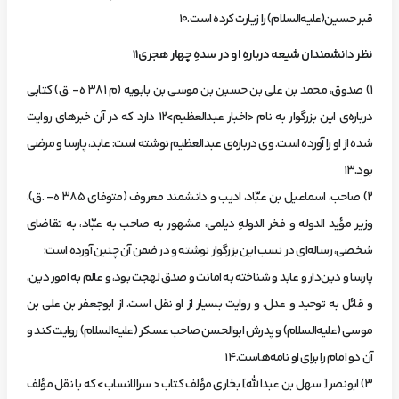
قبر حسين(عليه‌السلا‌م) را زيارت كرده است.10
نظر دانشمندان‌ شيعه‌ دربارهِ‌ او در سدهِ‌ چهار هجري11
1) صدوق، محمد بن‌ علي‌ بن‌ حسين‌ بن‌ موسي‌ بن‌ بابويه‌ (م‌ 381 ه- .‌ق) كتابي‌
درباره‌ي‌ اين‌ بزرگوار به‌ نام‌ <اخبار عبدالعظيم>12 دارد كه‌ در آن‌ خبرهاي‌ روايت‌
شده‌ از او را آورده‌ است. وي‌ درباره‌ي عبدالعظيم‌ نوشته‌ است: عابد، پارسا و مرضي‌
بود.13
2) صاحب، اسماعيل‌ بن‌ عبّاد، اديب‌ و دانشمند معروف‌ (متوفاي‌ 385 ه- .ق)،
وزير مؤ‌يد الدوله‌ و فخر الدولهِ‌ ديلمي، مشهور به‌ صاحب‌ به‌ عبّاد، به‌ تقاضاي‌
شخصي، رساله‌اي‌ در نسب‌ اين‌ بزرگوار نوشته‌ و در ضمن‌ آن‌ چنين‌ آورده‌ است:
پارسا و دين‌دار و عابد و شناخته‌ به‌ امانت‌ و صدق‌ لهجت‌ بود، و عالم‌ به‌ امور دين،
و قائل‌ به‌ توحيد و عدل، و روايت‌ بسيار از او نقل ا‌ست. از ابوجعفر بن‌ علي‌ بن‌
موسي‌ (عليه‌السلام) و پدرش‌ ابوالحسن‌ صاحب‌ عسكر (عليه‌السلام) روايت‌ كند و
آن‌ دو امام‌ را براي‌ او نامه‌هاست.14
3) ابونصر [ سهل بن عبدالله] بخاري مؤلف كتاب < سرالا‌نساب> كه با نقل مؤلف