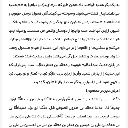
به‌ يكديگر هديه‌ خواهند داد همان‌ طور كه‌ سرهاي‌ ترك‌ و ديلم‌ را به‌ هم‌ هديه‌
مي‌دادند، اينان‌ كشته‌ مي‌شوند و سوخته‌ مي‌گردند، آنان‌ همواره‌ ترسان، مرعوب‌ و
انديشه‌مند هستند، زمين‌ به‌ خون‌ اينها رنگين‌ مي‌شود، فرياد و ناله‌ و بانك‌ و
شيون‌ از زنان‌ آنها بلند است، و اينها از دوستان‌ واقعي‌ من‌ هستند، بوسيله‌ اينها
هر فتنه‌ تاريك‌ و ظلماني‌ را دفع‌ خواهم‌ ساخت، و به‌ خاطر اينها زلزله‌ها را برطرف‌
مي‌كنم‌ و سختي‌ها و ظلم‌ها را بر مي‌دارم، اين‌ دسته‌ از مردم‌ مشمول‌ رحمت‌
خداوند بوده‌ و صلوات‌ او شامل‌ حال‌ آنها مي‌باشد و اينان‌ هدايت‌ شده‌ هستند.
‌در پايان‌ حديث‌ عبدالعظيم‌ فرمود: از محمّد بن‌ جعفر تعجّب‌ است‌ پس‌ از اينكه‌
اين‌ حديث‌ را از پدرش‌ شنيد و آن‌ را از براي‌ مردم‌ بازگو كرد، به‌ گفتار او توجهي‌ نكرد
و خروج‌ نمود، اين‌ از اسرار پروردگار است، او را از نااهلان‌ نگهداريد.
[عرض‌ دين‌ بر معصوم]
‌حدّثنا علي بن‌ احمد بن‌ موسي‌ الدقّان(رضي‌عنه‌الله) وعلي بن‌ عبداللّه‌ الورّاق‌
جميعاً قالا: حدّثنا محمّد بن‌ هارون‌ الصوفي قال: حدّثنا ابو تراب‌ عبيداللّه‌ بن‌
موسي‌ الروياني، عن‌ عبدالعظيم‌ ابن‌ عبداللّه‌ الحسني قال: دخلت‌ علي‌ سيّدي علي
بن‌ محمّد بن‌ علي بن‌ موسي‌ بن‌ جعفر بن‌ محمّد بن‌ علي بن‌ الحسين‌ بن‌ علي بن‌