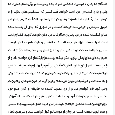
هنگام‌ كه‌ زمان‌ <موسي> منقضي‌ شود، بنده‌ و دوست‌ و برگزيده‌ام‌ <علي> كه‌
ولي‌ و ياري‌ كننده‌ي‌ من‌ است‌ خواهد آمد، كسي‌ كه‌ سنگيني‌هاي‌ نبوّت‌ را بر
دوش‌ او مي‌گذارم‌ و او را به‌ قوّت‌ و نيرو در حمل‌ اعباء رسالت‌ آزمايش‌ مي‌كنم، او را
ديوي‌ سركش‌ و خودپرست‌ خواهد كشت، و در شهري‌ كه‌ بناي‌ آن‌ بدست‌ بنده‌
صالح‌ گذاشته‌ شده‌ در نزد بدترين‌ مخلوقات‌ من‌ دفن‌ خواهد گرديد. گفتارم‌ ثابت‌
است‌ او را بوسيله‌ فرزندش‌ <محمّد> كه‌ جانشين‌ و وارث‌ علم‌ و دانش‌ اوست‌
مسرور خواهم‌ ساخت، او معدن‌ علم‌ و محلّ اسرار و بر مخلوقاتم‌ حجّت‌ است،
هيچ‌ بنده‌اي‌ به‌ او ايمان‌ نياورد مگر اينكه‌ بهشت‌ را جايگاه‌ او قرار خواهم‌ داد، و او
را در هفتاد نفر از خويشاوندانش‌ كه‌ آتش‌ جهنّم‌ بر آنها لازم‌ شده‌ باشد شفيع‌
خواهم‌ ساخت. فرزند‌ او <علي> را كه‌ دوست‌ و ياري‌ كننده‌ من‌ است‌ عاقبت‌ كارش‌
را به‌ سعادت‌ و خوشبختي‌ پايان‌ مي‌دهم‌ و او را گواه‌ در ميان‌ مردمان‌ و امين‌ در
وحي‌ خود قرار خواهم‌ داد و از وي‌ دعوت‌ كننده‌ به‌ طريقم‌ و خازن‌ علم‌ خود
<حسن> را بيرون‌ خواهم‌ آورد، و او را به‌ فرزندش‌ <م‌ ح‌ م‌ د> كه‌ وسيله‌ آمرزش‌
براي‌ جهانيان‌ است‌ تكميل‌ خواهم‌ نمود. در اين‌ فرزند كمال‌ موسي‌ و بهاء عيسي‌
و صبر ايوب‌ نهفته‌ است، در زمان‌ او دوستانم‌ خوار خواهند شد و سرهاي‌ آنها را