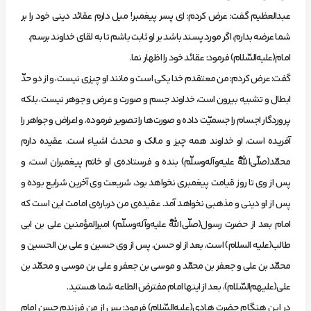
‌عبدالعظيم‌ گفت: عرض‌ كردم: اي‌ پسر پيغمبر! ميل‌ دارم‌ عقائد ديني‌ خود را بر
شما عرضه‌ بدارم، اگر مورد پسند باشد بر او ثابت‌ باشم‌ تا به‌ لقاي‌ خداوند برسم.
‌امام(عليه‌السّلام) فرمود: عقائد خود را اظهار نما.
‌گفت: عرض‌ كردم: من‌ معتقدم‌ خدا يكي‌ است‌ و مانند او چيزي‌ نيست، و از دو حدّ
ابطال‌ و تشبيه‌ بيرون‌ است، خداوند جسم‌ و صورت‌ و عرض‌ و جوهر نيست، بلكه‌
پروردگار اجسام‌ را جسميّت‌ داده‌ و صورت‌ها را تصوير فرموده، و اعراض‌ و جواهر را
آفريده‌ است، او خداوند همه‌ چيز و مالك‌ و محدث‌ اشياء است. عقيده‌ دارم‌
محمّد(صلّي‌اللّهُ عليه‌وآله‌وسلّم) بنده‌ و فرستاده‌ي‌ او خاتم‌ پيغمبران‌ است، و
پس‌ از وي‌ تا روز قيامت‌ پيغمبري‌ نخواهد بود، شريعت‌ وي‌ آخرين‌ شرايع‌ بوده‌ و
پس‌ از او ديني‌ و مذهبي‌ نخواهد آمد. عقيده‌ي‌ من‌ درباره‌ي‌ امامت‌ اين‌ است‌ كه‌
امام‌ بعد از حضرت‌ رسول(صلّي‌اللّهُ عليه‌وآله‌وسلّم) اميرالمؤ‌منين‌ علي‌ بن‌ ابي‌
طالب(عليه السلا‌م) است، بعد از او حسن، پس‌ از وي‌ حسين‌ و علي‌ بن‌ الحسين‌ و
محمّد بن‌ علي‌ و جعفر بن‌ محمّد و موسي‌ بن‌ جعفر و علي‌ بن‌ موسي‌ و محمّد بن‌
علي(عليهم‌السّلام)، بعد از اينها امام‌ مفترض‌ الطاعه‌ شما هستيد.
در اين‌ هنگام‌ حضرت‌ هادي(عليه‌السّلام) فرمود: پس‌ از من‌ فرزندم‌ حسن‌ امام‌