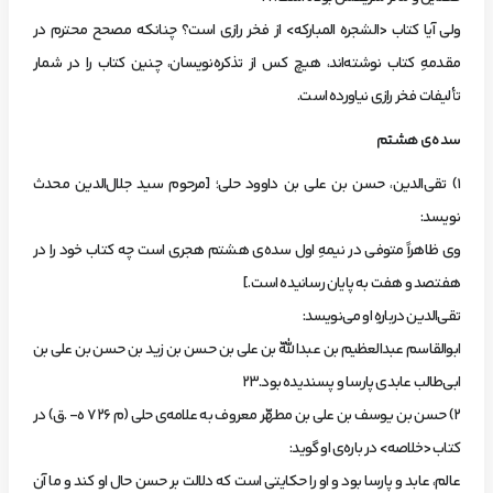
‌ولي‌ آيا كتاب‌ <الشجره‌ المباركه> از فخر رازي‌ است؟ چنانكه‌ مصحح‌ محترم‌ در
مقدمهِ‌ كتاب‌ نوشته‌اند، هيچ‌ كس‌ از تذكره‌نويسان، چنين‌ كتاب‌ را در شمار
تأليفات‌ فخر رازي‌ نياورده‌ است.
سده‌ي‌ هشتم‌
1) تقي‌الدين، حسن‌ بن‌ علي‌ بن‌ داوود حلي؛ [مرحوم‌ سيد جلال‌الدين‌ محدث‌
نويسد:
وي‌ ظاهراً متوفي‌ در نيمهِ‌ اول‌ سده‌ي‌ هشتم‌ هجري‌ است‌ چه‌ كتاب‌ خود را در
هفتصد و هفت‌ به‌ پايان‌ رسانيده‌ است.]
‌تقي‌الدين‌ دربارهِ‌ او مي‌نويسد:
ابوالقاسم‌ عبدالعظيم‌ بن‌ عبداللّه‌ بن‌ علي‌ بن‌ حسن‌ بن‌ زيد بن‌ حسن‌ بن‌ علي‌ بن‌
ابي‌طالب‌ عابدي‌ پارسا و پسنديده‌ بود.23
2) حسن‌ بن‌ يوسف‌ بن‌ علي‌ بن‌ مطهّر معروف‌ به‌ علامه‌ي حلي‌ (م‌ 726 ه- .ق) در
كتاب‌ <خلاصه> در باره‌ي‌ او گويد:
عالم، عابد و پارسا بود و او را حكايتي‌ است‌ كه‌ دلالت‌ بر حسن‌ حال‌ او كند و ما آن‌