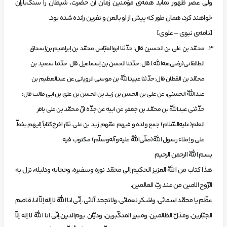
ولي‌ عصر ظهور نمايد همه‌ي‌ مؤمنين‌ زمان‌ آن‌ حضرت، شيطان‌ را سنگ‌باران‌
خواهند كرد، همان‌ طور كه‌ پيش‌ از او بالعن‌ و نفرين‌ رانده‌ شده‌ بود.
[نامه‌ي‌ نبوي‌ – علوي]
محمّد بن‌ علي بن‌ الحسين‌ قال: حدّثنا ابوالعبّاس‌ محمّد بن‌ اِبراهيم بن‌اِسحاق‌
الطالقاني(رضي‌عنه‌الله) قال: حدّثنا الحسن‌ بن‌ اِسماعيل‌ قال: حدّثنا سعيد بن‌
محمّد بن‌ القطان‌ قال: حدّثنا عبيداللّه‌ بن‌ موسي‌ الروياني عن‌ عبدالعظيم‌ بن‌
عبداللّه‌ الحسني، عن‌ علي بن‌ الحسن‌ بن‌ زيد بن‌ الحسن‌ بن‌ عليّ بن‌ ابي طالب‌ قال:
حدّثني عبداللّه‌ بن‌ محمّد بن‌ جعفر، عن‌ ابيه‌ عن‌ جدّه‌ انّ محمّد بن‌ علي باقر
العلم(عليه‌السّلام) جمع‌ ولده‌ و فيهم‌ عمّهم‌ زيد بن‌ علي، ثمّ اخرج‌كتاباً اِليهم‌ بخطّ
علي و اِملاء رسول‌ اللّه(صلّي‌اللّهُ عليه‌وآله‌وسلّم) مكتوب‌ فيه:
‌بسم‌ اللّه‌ الرحمن‌ الرحيم‌
‌هذا كتاب‌ من‌ اللّه‌ العزيز الحكيم‌ اِلي‌ محمّد نوره‌ وسفيره، وحجابه‌ ودليله، نزل‌ به‌
الرّوح‌ الامين‌ من‌ عند ربّ العالمين.
‌عظّم‌ يا محمّد اسمائي، واشكر نعمائي، ولاتجحد آلائي، اِنّي انا اللّه‌ لا اِله‌ اِلاّ انا، قاصم‌
الجبّارين، ومذلّ الظالمين، ومبير المتكّبرين، وديّان‌ يوم‌الدين،اِنّي انا اللّه‌ لا اِله‌ اِلاّ