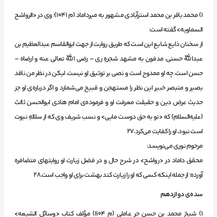
1) محمد باقر بن‌ محمد استرآبادي‌ مشهور به‌ ميرداماد (م‌ 1041)؛ وي‌ در <الرواشح‌
السماويه> گفته‌ است:
از سخنان‌ ذايع‌ شايع‌ اين‌ است‌ كه‌ طريق‌ روايت‌ از جهت‌ ابوالقاسم‌ عبدالعظيم‌ بن‌
عبداللّه‌ حسني، مدفون‌ به‌ مشهد شجرهِ‌ ري‌ – رضي‌ اللّه‌ تعالي‌ عنه‌ و ارضاه‌ –
حسن‌ است، چه‌ او ممدوح‌ است‌ و نصي‌ بر توثيق‌ او نيست. ليكن‌ در نظر من‌ ناقد
بصير و متبصر خبير اين‌ نظر را مستهجن‌ و قبيح‌ مي‌شمارد و اگر درباره‌ي‌ او جز
حديث‌ عرض‌ دين‌ و حقيقت‌ معرفت‌ او و فرموده‌ي‌ امام‌ هادي‌ ابوالحسن‌ ثالث‌
(عليه‌السلام) كه‌ <تو به‌ حق‌ دوست‌ مايي> و نسب‌ شريف‌ وي‌ كه‌ از سلالهِ‌ نبوت‌
است‌ نبود، او را كفايت‌ مي‌كرد.27
‌مرحوم‌ نوري‌ مي‌نويسد:
محقق‌ داماد در <رواشح> در شرح‌ حال‌ و در فضل‌ زيارت‌ او روايتهاي‌ متضافره‌
آورده؛ از جمله‌ اينكه‌ كسي‌ كه‌ او را زيارت‌ كند بهشت‌ براي‌ او واجب‌ است.28
سده‌ي‌ دوازدهم‌
1) شيخ‌ محمد بن‌ حسن‌ حر عاملي‌ (م‌ 1104) مؤ‌لف‌ كتاب‌ <وسائل‌ الشيعه>