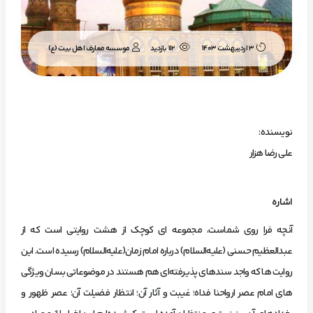
موسسه معارف اهل بیت (ع)
3 اردیبهشت 1403
112 بازدید
نویسنده:
علي رضا هزار
اشاره‌
آنچه فرا روي شماست، مجموعه اي كوچك از هشت روايتي است كه از
عبدالعظيم حسني (عليه‌السلا‌م) درباره امام زمان(عليه‌السلا‌م) رسيده است. اين
روايت ها كه واجد سندهاي پذيرفته‌اي هم هستند در موضوعاتي بسان ويژگي
‌هاي امام عصر ارواحنا فداه؛ غيبت و آثار آن؛ انتظار فضيلت آن؛ عصر ظهور و