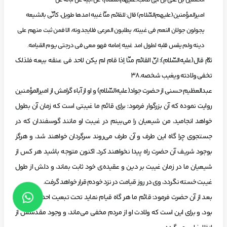
الحسين‌ بن‌ علي بن‌ ابي طالب(عليهم‌السّلام) عن‌ ابيه‌ عن‌ آبائه‌ عن‌
اميرالمؤ‌منين(عليهم‌السّلام) قال: للقائم‌ منّا غيبه‌ امدها طويل، كأنّي بالشيعه‌
يجولون‌ جولان‌ النعم‌ في غيبته، يطلبون‌ المرعي‌ فلايجدونه، الا فمن‌ ثبت‌ منهم‌ علي‌
دينه‌ ولم‌ يقس‌ قلبه‌ لطول‌ امد غيبه‌ اِمامه‌ فهو معي في درجتي يوم‌ القيامه.
‌ثمّ قال(عليه‌السّلام): انّ القائم‌ منّا اِذا قام‌ لم‌ يكن‌ لاحد في عنقه‌ بيعه‌ فلذلك
تخفي‌ ولادته‌ ويغيب‌ شخصه.38
‌عبدالعظيم‌ حسني‌ از حضرت‌ جواد(عليه‌السّلام) و او از آباء گرامش‌ از اميرالمؤ‌منين‌
روايت‌ نموده‌ كه‌ آن‌ بزرگوار فرمود: براي‌ قائم‌ ما غيبتي‌ است‌ كه‌ زمان‌ آن‌ بطول‌
خواهد انجاميد، من‌ شيعيان‌ را مي‌بينم‌ در غيبت‌ او مانند گوسفندان‌ كه‌ در
جستجوي‌ چرا گاه‌ اين‌ طرف‌ و آن‌ طرف‌ مي‌روند سرگردان‌ خواهند شد، و هرگز
بوجود شريف‌ آن‌ حضرت‌ راه‌ پيدا نخواهند كرد. اكنون‌ متوجه‌ باشيد هر كس‌ از
شيعيان‌ ما در زمان‌ غيبت‌ بر دين‌ و عقيده‌ي‌ خود ثابت‌ بماند، و دلش‌ از طول‌
غيبت‌ خسته‌ نگردد، وي‌ در روز قيامت‌ در نزد خودم‌ قرار خواهد گرفت.
‌بعد از آن‌ حضرت‌ فرمود: قائم‌ ما هر گاه‌ قيام‌ نمايد تحت‌ تبعيت‌ احدي‌ نخواهد
بود، و براي‌ اين‌ است‌ كه‌ ولادت‌ او از مردم‌ مخفي‌ مي‌ماند، و وجود مقدسش‌ از