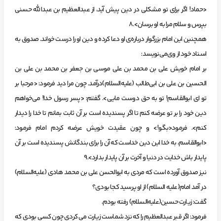
<حماد! اگر براي‌ تو مشكلي‌ در دين‌ پيش‌ آيد، از عبدالعظيم‌ بن‌ عبدالله‌ حسني‌
بپرس‌ و سلام‌ مرا به‌ او برسان>.8
‌همچنين‌ اين‌ امام‌ بزرگوار درباره‌ي‌ او دعا كرده‌ و دين‌ او را درست‌ خواند. صدوق‌ به‌
اسناد خود از وي‌‌مي‌نويسد:
بر امام‌ خويش‌ علي‌ بن‌ محمد بن علي‌ موسي‌ بن‌ جعفر بن‌ محمد بن‌ علي‌ بن‌
الحسين‌ بن‌ علي‌ بن‌ ابي‌طالب‌ (عليه‌السلام)درآمد. چون‌ مرا ديد فرمود: <مرحبا بر
تو اي‌ ابوالقاسم! تو به‌ حق‌ دوست‌ مايي>. گفتم: <پسر رسول‌ خدا! مي‌خواهم‌
دين‌ خود را بر تو عرضه‌ كنم‌ تا اگر پسنديده‌ است‌ بر آن‌ ثابت‌ بمانم‌ تا خدا را ديدار
كنم>. فرمود<بگو!> و چون‌ عقيدت‌ خويش‌ عرضه‌ كردم‌ امام‌ فرمود:
<ابوالقاسم، به‌ خدا اين‌ دين‌ خداست‌ كه‌ آن‌ را براي‌ بندگانش‌ پسنديده‌ است‌ بر آن‌
پايدار باش‌ خدايت‌ در دنيا و آخرت‌ بر آن‌ پايدار بدارد>.9
نيز صدوق آورده است كه مردي به ابوالحسن علي بن محمد هادي (عليه‌السلا‌م)
در آمد امام(عليه السلا‌م) از او پرسيد كجا بودي؟
گفت: زيارت حسين(عليه‌السلا‌م) رفته بودم.
فرمود: اگر قبر عبدالعظيم را كه نزد شماست زيارت مي كردي چون كسي بودي كه