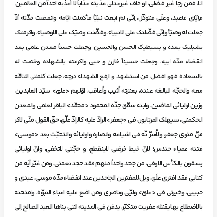
انا، فمن‌ رجا غير فضلي، او خاف‌ غيرعدلي عذّبته‌ عذاباً لا اُعذّبه‌ احداً من‌ العالمين؛
فاِيّاي فاعبد، وعلَي فتوكّل، اِنّي لم‌ ابعث‌ نبيّاً فأكملت‌ ايّامه‌ وانقضت‌ مدّته‌ اًلاّ
جعلت‌ له‌ وصيّاً واِنّي فضّلتك علي‌ الانبياء، وفضّلت‌ وصيّك علي‌ الاوصياء، واكرمتك‌
بشبليك بعده‌ و بسبطيك الحسن‌ والحسين، وجعلت‌ حسناً معدن‌ علمي بعد
انقضاء مدّه‌ ابيه، وجعلت‌ حسيناً خازن‌ و حيي واكرمته‌ بالشهاده‌ وختمت‌ له‌
بالسعاده‌ فهو افضل‌ من‌ استشهد و ارفع‌ الشهداء درجه، جعلت‌ كلمتي التامّه‌
معه‌ والحجّه‌ البالغه‌ عنده، بعترته‌ اُثيب‌ واُعاقب، اوّلهم‌ <عليّ> سيّد العابدين،
وزين‌ اوليائي الماضين، وابنه‌ سمّيّ جدّه‌ المحمود <محمّد> الباقر لعلمي والمعدن‌
الحكمتي، سيهلك المرتابون‌ في <جعفر> الرادّ عليه‌ كالرادّ علّيّ، حقّ القول‌ منّي لاكر
منّ مثوي‌ جعفر، ولاُسرّ نّه‌ في اشياعه‌ وانصاره‌ واوليائه‌ وانتحبّت‌ بعد <موسي>
فتنه‌ عمياء حندس؛ لانّ خيط‌ فرضي لاينقطع، و حجّتي لاتخفي، وانّ اوليائي
يسقون‌ بالكأس‌ الاوفي، من‌ جحد واحداً منهم‌ فقد حجد نعمتي، ومن‌ غيّر آيه‌ من‌
كتابي فقد افتري‌ علَيّ، ويل‌ للمفترين‌ الجاحدين‌ عند انقضاء مدّه‌ موسي، عبدي و
حبيبي، وخيرتي في <عليّ> وليّي وناصري ومن‌ اضع‌ عليه‌ اعباء النبوّه، وامتحنه‌
بالاضطلاع‌ بها يقتله‌ عفريت‌ متكبّر، يدفن‌ في المدينه‌ التي بناها العبد الصالح‌ اِلي‌