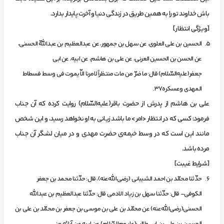
باش‌ خداوند تو را به‌ همين‌ طريق‌ در زندگي‌ دنيا و آخرت‌ پايدار بدارد.
[ويژگي‌ انتظار]
الحسين‌ بن‌ علي العلوي، عن‌ سهل‌ بن‌ جمهور، عن‌ عبدالعظيم‌ بن‌ عبداللّه‌ الحسني،
عن‌ الحسن‌ بن‌ الحسين‌ العرني، عن‌ علي بن‌ هاشم، عن‌ ابيه، عن‌ ابي
جعفر(عليه‌السّلام) قال: ما ضرّ من‌ مات‌ منتظراً لامرنا الاّ يموت‌ في وسط‌ فسطاط‌
المهدي وعسكره37.
‌علي‌ بن‌ هاشم‌ از پدرش‌ از حضرت‌ باقر(عليه‌السّلام) روايت‌ كرده‌ كه‌ آن‌ جناب‌
فرمود: كسي‌ كه‌ در انتظار <امر> ما باشد زياني‌ به‌ او نخواهد رسيد، و اين‌ شخص‌
مانند اين‌ است‌ كه‌ در وسط‌ خيمه‌ي‌ حضرت‌ مهدي‌ و در ميان‌ لشگر آن‌ جناب‌
مرده‌ باشد.
[شرايط‌ غيبت]
حدّثنا محمّد بن‌ احمد الشيباني (رضي‌الله‌عنه)، قال: حدّثنا محمد بن جعفر
الكوفي- قال: حدّثنا سهل بن زياد الا‌دمي قال: حدّثنا عبدالعظيم بن عبدالله
الحسني‌(رضي‌الله‌عنه) عن‌ محمّد بن‌ علي بن‌ موسي‌ بن‌ جعفر بن‌ محمّد بن‌ علي بن‌