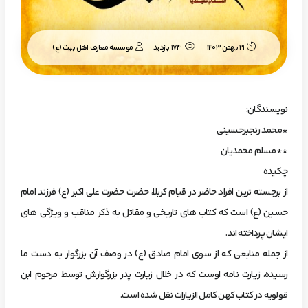
موسسه معارف اهل بیت (ع)
21 بهمن 1403
174 بازدید
نویسندگان:
*محمد رنجبرحسینی
**مسلم محمدیان
چکیده
از برجسته ترین افراد حاضر در قیام کربلا، حضرت حضرت علی اکبر (ع) فرزند امام
حسین (ع) است که کتاب های تاریخی و مقاتل به ذکر مناقب و ویژگی های
ایشان پرداخته اند.
از جمله منابعی که از سوی امام صادق (ع) در وصف آن بزرگوار به دست ما
رسیده، زیارت نامه اوست که در خلال زیارت پدر بزرگوارش توسط مرحوم ابن
قولویه در کتاب کهن کامل الزیارات نقل شده است.