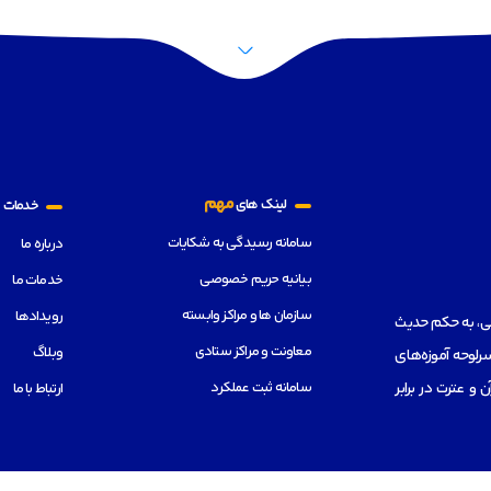
م
مهم
لینک های
خدمات
سامانه رسیدگی به شکایات
درباره ما
بیانیه حریم خصوصی
خدمات ما
سازمان ها و مراکز وابسته
رویدادها
هی، به حکم حدیث
معاونت و مراکز ستادی
وبلاگ
رلوحه آموزه‌های
سامانه ثبت عملکرد
از قرآن و عترت در برابر
ارتباط با ما