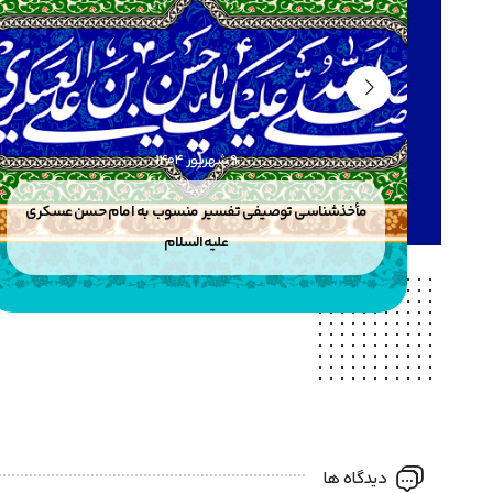
9 شهریور 1404
انی
مأخذشناسی توصیفی تفسیر منسوب به امام حسن عسکری
علیه‌السلام
دیدگاه ها