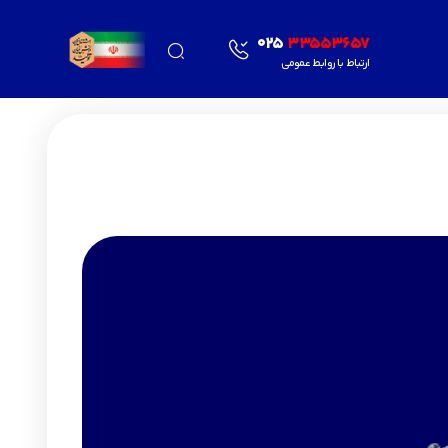
025
33553657
ارتباط با روابط عمومی