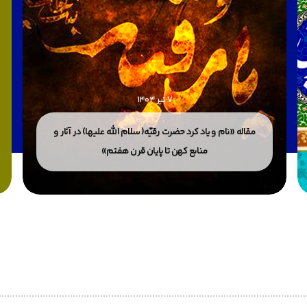
7 تیر 1404
مقاله «نام و یاد کرد حضرت رقیّه(سلام الله علیها) در آثار و
منابع کهن تا پایان قرن هفتم»