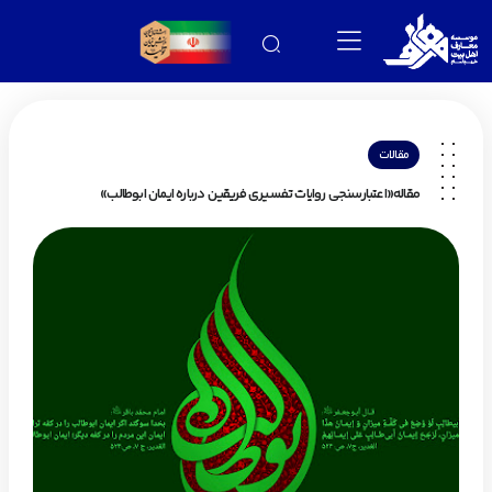
مقالات
مقاله«اعتبارسنجی روایات تفسیری فریقین درباره ایمان ابوطالب»