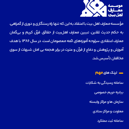
مؤسسه‌ معارف اهل بیت با اعتقاد به این که تنها راه رستگاری و دوری از گمراهی،
به حکم حدیث ثقلین، تبیین معارف اهل‌بیت از حقائق قرآن کریم و بی‌گمان
معارف اعتقادی سرلوحه آموزه‌های ائمه معصومان است، در سال 1386 با هدف
آموزش و پژوهش و دفاع از قرآن و عترت در برابر هجمه بی امان شبهات از سوی
مخالفان تأسیس شد.
مهم
لینک های
سامانه رسیدگی به شکایات
بیانیه حریم خصوصی
سازمان ها و مراکز وابسته
معاونت و مراکز ستادی
سامانه ثبت عملکرد