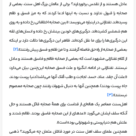
عادل هستند و از تقدس برخوردارند؟ برخی از عالمان بزرگ اهل سنت، بعضی از
صحابه را قبول ندارند و نسبت به اینها ادعا کردند که به مرز فسق و ظلم
رسیده‌اند. تفتازاني در این­باره می‌نویسد: «بین صحابه اختلافاتی رخ داده و به روی
هم شمشیر کشیده‌اند، درگیری‌های خونین بینشان رخ داده و انسان‌های ثقه
این درگیری‌ها را برای ما نقل کرده‌اند. ظاهر این درگیری‌ها دلالت دارد بر اینکه
بعضی از صحابه از راه حق فاصله گرفتند و تا مرز ظلم و فسق پیش رفتند».
[2]
از کلام تفتازانی مشهود است که بعضی از صحابه ظالم و فاسق هستند و عادل
نیستند. تفتازانی در ادامه، انگیزه و علت فسق صحابه این‌چنین بیان می‌دارد:
«علت آن حِقد، عناد، حسد، لجاجت و طلب مُلک آنها می‌باشد(دنیا پرست بودند،
جاه پرست بودند)، همچنین آنها به دنبال شهوات رفتند چون صحابه معصوم
نیستند».
[3]
اهل‌سنت معاصر یک هاله‌ای از قداست برای همۀ صحابه قائل هستند و حال
آنکه سلف ایشان می‌گوید: «عده­ای از این صحابه فاسق بودند، ظالم شدند و
علتش هم دنیاپرستی و شهوت­رانی بوده است».
همچنین علمای سلف اهل سنت در مورد قاتلان عثمان چه می­گویند؟ ذهبی