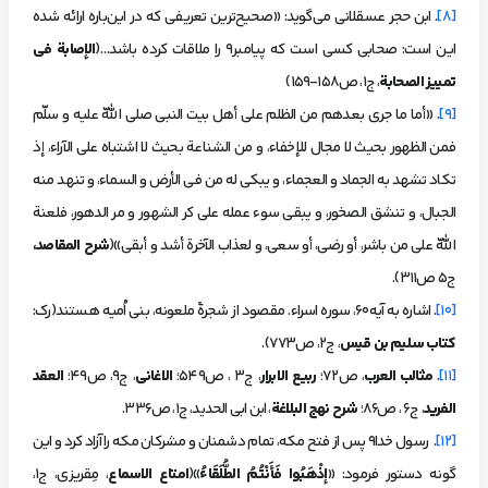
[8]
. ابن حجر عسقلانی می‌گوید: «صحیح‌ترین تعریفی که در این‌باره ارائه شده
این است: صحابی کسی است که پیامبر9 را ملاقات کرده باشد…(
الإصابة فی
تمییز الصحابة
، ج1، ص158-159)
[9]
. «أما ما جرى بعدهم من الظلم على أهل بيت النبي صلى اللّه عليه و سلّم
فمن الظهور بحيث لا مجال للإخفاء، و من الشناعة بحيث لا اشتباه على الآراء، إذ
تكاد تشهد به الجماد و العجماء، و يبكي له من في الأرض و السماء، و تنهد منه
الجبال، و تنشق الصخور، و يبقى سوء عمله على كر الشهور و مر الدهور، فلعنة
اللّه على من باشر، أو رضي، أو سعى، و لعذاب الآخرة أشد و أبقى»(
شرح المقاصد،
ج5 ص311).
[10]
. اشاره به آیه60، سوره اسراء. مقصود از شجرۀ ملعونه، بنی اُمیه هستند(رک:
کتاب سلیم بن قیس
، ج2، ص773).
[11]
.
مثالب العرب
، ص72؛
ربیع الابرار
، ج3 ، ص549؛
الاغانی
، ج9، ص49؛
العقد
الفرید
، ج6 ، ص86؛
شرح نهج البلاغة
، ابن ابی الحدید، ج1، ص336.
[12]
. رسول خدا9 پس از فتح مکه، تمام دشمنان و مشرکان مکه را آزاد کرد و این
گونه دستور فرمود: «
إذْهَبُوا فَأَنْتُمُ‏ الطُّلَقَاءُ
»(
امتاع الاسماع
، مِقریزی، ج۱،