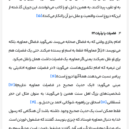
به او تقرب پیدا کنند، به همین دلیل، او را کاتب می‌خواندند، این جریان گذشته از
این‌که دروغ است، واقعیت و عقل نیز آن را انکار می‌کند».
[15]
فضیلت یا رذیلت؟!!
امام بخاری وقتی که به فضائل صحابه می‌رسد، نمی‌گوید فضائل معاویه، بلکه
می‌‌نویسد: «ذِکرُ معاویة»؛ فقط به اسم او بسنده می­­کند. حتی یک فضیلت هم
برای او نقل نمی­کند؛ یعنی اگر معاویه، یک فضیلت داشت، همان را نقل می­کرد.
ابن تیمیه که امام تکفیری‌هاست، می‌گوید: «در فضیلت معاویه احادیثی به
پیامبر نسبت می‌دهند، همۀ آنها دروغ است».
[16]
عینی می‌گوید: «یک حدیث صحیح در فضیلت معاویه نداریم».
[17]
شخصیت‌های بزرگ اهل سنت همین را می‌گویند؛ به عنوان مثال ابن حجر
عَسقلانی،
[18]
اسحاق بن راهویه، شوکانی، احمد بن حنبل و… .
[19]
فقط ممکن است یک حدیث صحیح وجود داشته باشد؛ آن هنگامی که رسول
خدا به دنبال معاویه فرستاد که چیزی بنویسد، گفتند که مشغول خوردن است.
برای مرتبۀ دوم فرستادۀ پیامبر آمد، گفتند مشغول خوردن است. مرتبۀ سوم به