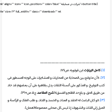
[button title=”شرکت در مسابقه” n=”” icon_position=”” color=”blue
e” size=”2″ full_width=”” class=”” download=”” rel=””]
—————————————————
[1]
.
کامل الزیارات
، ابن قولویه، ص176.
[2]
. «أن ما وقع بين الصحابة من المحاربات و المشاجرات على الوجه المسطور في
كتب التواريخ، و المذكور على ألسنة الثقات يدل بظاهره على أن بعضهم قد حاد
عن طريق الحق، و بلغ حد الظلم و الفسق»(
شرح المقاصد
، ج5، ص310).
[3]
. «و كان الباعث له الحقد و العناد، و الحسد و اللداد، و طلب الملك و الرئاسة و
الميل إلى اللذات و الشهوات إذ ليس كل صحابي معصوما»(همان).