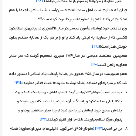
یعنی معاویه از بین رفته و پسرش از ما بیعت می‌خواهد».
[28]
چنان که معلوم است اهل سنت، امام حسین(سید شباب اهل الجنه) را هم
محکوم می‌کنند که چرا از معاویه تعبیر طاغوت کرده است!!؟
وی در کتاب خود نوشته، مأمون عباسی در سال 211هجری در بیانیه­ای اعلام کرد:
«کسی که از معاویه به نیکی یاد کند یا او را بر هر یک از صحابه مقدم بدارد،
خونش هدر است».
[29]
همچنین معتضد عباسی در سال284 هجری، تصمیم گرفت که سر منابر
معاویه را لعن کنند.
[30]
همو می­نویسد: در سال 351 هجری در بغداد(پایتخت بلاد اسلامی) دستور داده
شد که بر سردرهای مساجد بغداد نوشته بشود: «لعنت خدا بر معاویه».
[31]
ابوجعفر نقیب(متوفای613ق) می‌گوید: «معاویه اهل جهنم است، نه به جهت
اینکه با علی مخالفت کرد و به جنگ با آن حضرت برخاست، بلکه چون عقیده و
ایده‌اش صحیح نبود، ایمانش نیز به حق نبود او جزء سران منافقین بود، او و
پدرش هرگز اسلام نیاوردند بلکه به زبان اظهار کردند».
[32]
ابن ابی‌الحدید
[33]
(متوفای656ق) می‌گوید: «خیلی‌ها به دین او(معاویه) طعنه