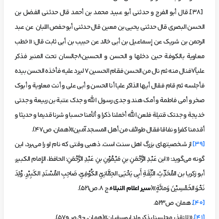
[38]. قال أبو الفرج و حدثني أبو عبيد محمد بن أحمد قال حدثني الفضل بن
الحسن البصري قال حدثني يحيى بن معين قال حدثني أبو حفص اللبان عن عبد
الرحمن بن شريك عن إسماعيل بن أبي خالد عن حبيب بن أبي ثابت قال: «خطب
معاوية بالكوفة حين دخلها و الحسن و الحسين8جالسان تحت المنبر فذكر
علياً7فنال منه ثم نال من الحسن فقام الحسين7 ليرد عليه فأخذه الحسن بيده
فأجلسه ثم قام فقال أيها الذاكر عليا أنا الحسن و أبي علي و أنت معاوية و أبوك
صخر و أمي فاطمة و أمك هند و جدي رسول الله و جدك عتبة بن ربيعة و جدتي
خديجة و جدتك قتيلة فلعن الله أخملنا ذكرا و ألأمنا حسبا و شرنا قديما و حديثا و
أقدمنا كفرا و نفاقا فقال طوائف من أهل المسجد آمين»(همان، ص47).
[39]
از شخصیت­های بزرگ اهل سنت است. ذهبی وقتی که نام او را می‌برد، این
گونه می‌گوید: «ابن عَبْدِ الرَّحْمَنِ بنِ مَيْمُوْنِ بنِ عَبْدِ الرَّحْمَنِ: الحافظ، الإمام الكبير،
أبو زكريا بن المُحَدِّثِ، الثِّقَةِ أَبِي يَحْيَى الحِمَّانِيِّ الكُوْفِيِّ، صَاحِبِ المُسْنَدِ الكَبِيْرِ. وُلِدَ
نَحْوَ الخَمْسِيْنَ وَمائَةٍ»(
سير اعلام النبلاء
،ج 8، ص521).
[40]
. همان، ص523.
[41]
. «لا تقذر مجلسنا بذکر ولد ابوسفیان»(همان، ج9، ص570).