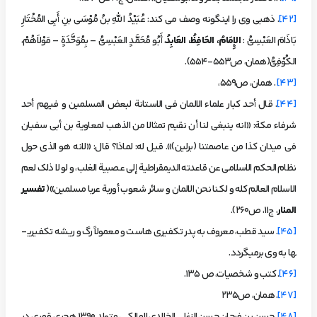
[42]
. ذهبی وی را اینگونه وصف می کند: عُبَیْدُ اللهِ بنُ مُوْسَى بنِ أَبِی المُخْتَارِ
بَاذَامَ العَبْسِیُّ :
الإِمَامُ، الحَافِظُ، العَابِدُ
، أَبُو مُحَمَّدٍ العَبْسِیُّ – بِمُوَحَّدَةٍ – مَوْلاَهُمْ،
الکُوْفِیُّ(همان، ص553-554).
[43]
. همان، ص559،
[44]
. قال أحد كبار علماء الالمان في الاستانة لبعض المسلمين و فيهم أحد
شرفاء مكة: «انه ينبغي لنا أن نقيم تمثالا من الذهب لمعاوية بن أبي سفيان
في ميدان كذا من عاصمتنا (برلين)». قيل له: لماذا؟ قال: «لانه هو الذي حول
نظام الحكم الاسلامي عن قاعدته الديمقراطية إلى عصبية الغلب، و لو لا ذلك لعم
الاسلام العالم كله و لكنا نحن الالمان و سائر شعوب أوربة عربا مسلمين»(
تفسیر
المنار
، ج11، ص260).
[45]
. سید قطب، معروف به پدر تکفیری هاست و معمولاً رگ و ریشه تکفیری­
ها به وی برمی­گردد.
[46]
. کتب و شخصیات، ص 135.
[47]
. همان، ص235