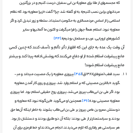
که مجسمه­ای از طلا برای معاویة بن ابی سفیان درست کنیم و در بزرگترین
میدان­های برلین نصب کنیم». به او گفته شد: چرا؟ گفت: «زیرا معاویه بود که نظام
اسلامی را از اساسِ مردم­سالاری به حکومتِ استبداد، سلطه و زور تبدیل کرد و اگر
معاویه نبود، اسلام همۀ جهان را فرا می­گرفت و اکنون ما آلمانی­ها و سایر
کشورهای اروپایی، عرب و مسلمان بودیم».
[44]
آن وقت یک عده به جای این که اظهار تأثر، تألم و تأسف کنند که چنین کسی
مانع پیشرفت اسلام شده؛ از او دفاع می‌کنند که روشش ادامه پیدا کند و بیشتر
مانع پیشرفت اسلام شوند!
سید قطب(متوفای1387ق)
[45]
پیروزی معاویه را یک مصیبت می­داند و می­
گوید: «بالاترین مصیبتی که بر اسلام وارد شد، پیروزی و روی کار آمدن معاویه
بود. اگر علی بن ابی‌طالب پیروز می‌شد، پیروزی روح حقیقی اسلام بود. اما پیروزی
معاویه مصیبتی بود».
[46]
همچنین او می‌گوید: «این‌گونه نبود که معاویه و
دوستش عمرو بن عاص پیروز بر علی بن ‌ابی‌طالب بشوند به خاطر اینکه آن‌ها حق
بودند و سیاستمدارتر از علی بودند؛ بلکه آن دو طلیق بودند و دستشان باز بود.
هر سیاستی هر رفتاری که لازم می‌دیدند، انجام می‌دادند(و خط قرمزی برای آن