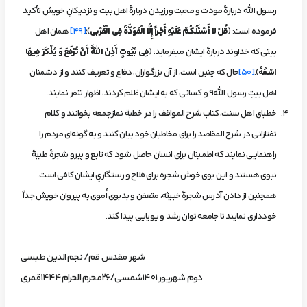
رسول الله دربارۀ مودت و محبت ورزیدن دربارۀ اهل بیت و نزدیکانِ خویش تأکید
فرموده است: (
قُلْ لا أَسْئَلُكُمْ عَلَيْهِ أَجْراً إِلَّا الْمَوَدَّةَ فِي الْقُرْبى‏
)؛
[49]
همان اهل
بیتی که خداوند دربارۀ ایشان می­فرماید: (
فِي بُيُوتٍ أَذِنَ اللَّهُ أَنْ تُرْفَعَ وَ يُذْكَرَ فِيهَا
اسْمُهُ
).
[50]
حال که چنین است، از آن بزرگواران، دفاع و تعریف کنند و از دشمنان
اهل بیتِ رسول الله9 و کسانی که به ایشان ظلم کردند، اظهار تنفر نمایند.
خطبای اهل سنت، کتاب
شرح المواقف
را در خطبة نمازجمعه‌ بخوانند و کلام
تفتازانی در
شرح المقاصد
را برای مخاطبان خود بیان کنند و به گونه‌ای مردم را
راهنمایی نمایند که اطمینان برای انسان حاصل شود که تابع و پیرو شجرۀ طیبۀ
نبوی هستند و این بوی خوش شجره برای فلاح و رستگاریِ ایشان کافی است.
همچنین از دادن آدرس شجرۀ خبیثه، متعفن و بدبوی اُموی به پیروان خویش جداً
خودداری نمایند تا جامعه توان رشد و پویایی پیدا کند.
شهر مقدس قم/ نجم الدین طبسی
دوم شهریور 1401شمسی/26محرم الحرام1444قمری