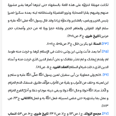
لكانت موبقة انتزاؤه على هذه الامة بالسفهاء حتى ابتزها أمرها بغير مشورة
منهم وفيهم بقايا الصحابة وذوو الفضيلة واستخلافه ابنه بعده سكيرا خميرا
يلبس الحرير ويضرب بالطنابير وادعاؤه زيادا وقد قال رسول الله صلى الله عليه و
سلم الولد للفراش وللعاهر الحجر وقتله حجرا ويلا له من حجر وأصحاب حجر
مرتين(
تاريخ طبري
، ج4، ص208).
[24]
.
السنة
، ابو بکر بن خلال، ج3، ص505، ح808.
[25]
. أما بعد، فأنت وثني، ابن وثني دخلت في الإسلام كرها، و خرجت منه طوعا،
لم يقدم إيمانك، و لم تحذر نفاقك؛ و نحن أنصار الدين الذي خرجت منه و أعداء
الدين الذي دخلت فيه!و السلام(
العقد الفريد
، ج 5 ، ص86).
[26]
. «ثم ولي معاوية بن أبي سفيان لعين رسول اللّه صلّى اللّه عليه و سلم و
ابن لعينه، و حلف من الأعراب، و بقية من الأحزاب، مؤلّف طليق، فسفك الدم الحرام،
و اتّخذ عباد اللّه حولا، و مال اللّه دولا، و بغى دينه عوجا و دغلا، و أحلّ الفرج الحرام،
و عمل بما يشتهيه؛ حتى مضى لسبيله، فعل اللّه به و فعل»(
الاغانی
، ج23، ص
173).
[27]
.
مجمع الزوائد
، ج 1، ص113 و ج7، ص247؛
تاریخ طبری
، ج10، ص54؛
انساب