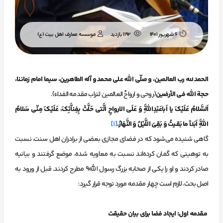
موسسه معارف اهل بیت (ع)
6 شهریور 1401
1192 بازدید
الحمد لله رب العالمین، و صلّی الله علی محمد و آله الطاهرین، سیما امام زماننا،
حجة الله فی الأرضین
(روحی و ارواحُ العالمین لتراب مقدمه الفداء).
اَلسَّلامُ عَلَیْکَ یا اَباعَبْدِاللَّهِ وَ عَلَى الارواحِ الَّتى حَلَّتْ بِفِناَّئِکَ، عَلَیْکَ مِنّى سَلامُ
اللَّهِ اَبَداً ما بَقیتُ وَ
بَقِيَ اللَّيْلُ وَ النَّهَارُ.
[1]
گاهی شنیده می‌شود که در فضای مجازی بعضی از برادران اهل سنت، نسبت
به توهینی که گمان کرده‌اند نسبت به معاویه شده، موضع گرفتند و بیانیه
صادر کردند و او را یکی از صحابه بزرگ رسول الله9 مطرح کردند. قبل از ورود به
اصل بحث، لازم است چهار مقدمه مورد توجه قرار گیرد:
مقدمه اول: ایجاد فضا برای بیان حقیقت