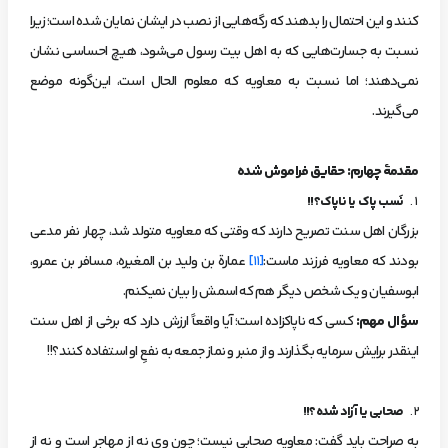
کنند و این احتمال را بدهند که رگه‌هایی از نصب در ایشان نمایان شده است؛ زیرا
نسبت به جسارت‌هایی که به اهل بیت رسول می‌شود، هیچ احساسی نشان
نمی‌دهند؛ اما نسبت به معاویه که معلوم الحال است، این‌گونه موضع
می‌گیرند.
مقدمۀ چهارم: حقایق فراموش شده
نَسب پاک یا ناپاک؟!!
بزرگان اهل سنت تصریح دارند که وقتی که معاویه متولد شد، چهار نفر مدعی
بودند که معاویه فرزند ماست:
[11]
عمارة بن ولید بن المغیره، مسافر بن عمرو،
ابوسفیان و یک شخص دیگر هم که اسمش را بیان نمی­کنم.
سؤال مهم:
کسی که ناپاک­زاده است؛ آیا واقعاً ارزش دارد که برخی از اهل سنت
اینقدر برایش سرمایه بگذارند و از منبر و نماز جمعه به نفعِ او استفاده کنند؟!!
صحابی یا آزاد شده؟!!
به صراحت باید گفت: معاویه صحابی نیست؛ چون وی نه از مهاجر است و نه از