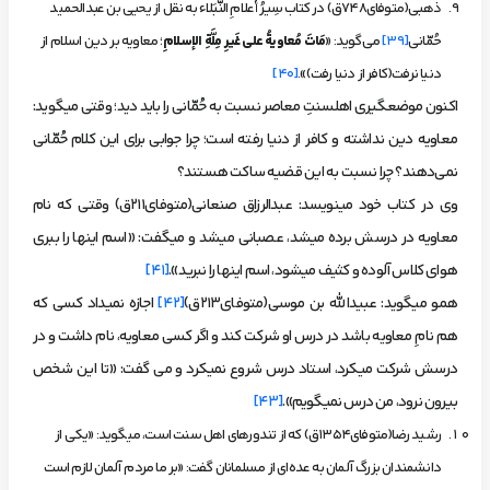
ذهبی(متوفای748ق) در کتاب
سِیرُ أعلامِ النُّبَلاء
به نقل از یحیی بن عبدالحمید
حُمّانی
[39]
می‌گوید: «
مَاتَ مُعاویةُ علی غَیرِ مِلَّةِ الإسلامِ
؛ معاویه بر دین اسلام از
دنیا نرفت(کافر از دنیا رفت)».
[40]
اکنون موضع­گیری اهل­سنتِ معاصر نسبت به حُمّانی را باید دید؛ وقتی می­گوید:
معاویه دین نداشته و کافر از دنیا رفته است؛ چرا جوابی برای این کلام حُمّانی
نمی‌دهند؟ چرا نسبت به این قضیه ساکت هستند؟
وی در کتاب خود می­نویسد: عبدالرزاق صنعانی(متوفای211ق) وقتی که نام
معاویه در درسش برده می­شد، عصبانی می­شد و می­گفت: «اسم اینها را ببری
هوای کلاس آلوده و کثیف می­شود، اسم اینها را نبرید».
[41]
همو می­گوید: عبیدالله بن موسی(متوفای213ق)
[42]
اجازه نمی­داد کسی که
هم‌ نامِ معاویه باشد در درس او شرکت کند و اگر کسی معاویه، نام داشت و در
درسش شرکت می­کرد، استاد درس شروع نمی­کرد و می گفت: «تا این شخص
بیرون نرود، من درس نمی­گویم».
[43]
رشید رضا(متوفای1354ق) که از تندورهای اهل سنت است، می­گوید: «یکی از
دانشمندان بزرگ آلمان به عده‌ای از مسلمانان گفت: «بر ما مردم آلمان لازم است