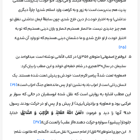
متوفای60ق)، خطاب به معاویه می­کند و می‌گوید: «تو خودت بت‌پرست هستی،
پدرت هم بت‌پرست است؛ به زور و به کراهت وارد اسلام شدی( چارۀ دیگری
نداشتی) و به اختیار خودت از دین خارج شدی، چون سابقۀ ایمان نداشتی. نفاق تو
هم چیز جدیدی نیست، ما انصار هستیم، انصار و یاران دینی هستیم که تو به
اختیار خودت از او خارج شدی و ما دشمنانِ دینی هستیم که تو وارد آن شدی».
[25]
ابوالفرج اصفهانی(متوفای 356ق) در کتاب
الأغانی
نوشته است: عبدالواحد بن
سلیمان در سال130هجری در شام خطبه‌ای خواند و این مطلب را بیان کرد:
«معاویه لعنت شدۀ پیامبر اکرم است؛ خودش و پدرش لعنت شده هستند. یک
انسان رذلی است از اعراب بادیه نشین؛ او از پس مانده‌های جنگ احزاب است».
[26]
این مطلب اشاره به روایتی است که نقل شده ابوسفیان در حالى که سوار بر
مرکبى بود و معاویه و برادرش(یزید) از پیش و از پسِ او در حرکت بودند، رسول
خدا9 آنها را دید و فرمود: «
‏‏لَعَنَ اللهُ القَائِدَ وَ الرَّاكِبَ وَ السَّائِقَ
؛ خدایا،
جلودار(پیشرو)، سواره و حرکت دهنده(از عقب) را لعنت کن».
[27]
ابن جوزی(متوفای597ق) از امام حسین7 نقل می­کند: «گمانم که طاغوت شام؛