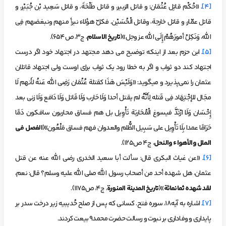
[4]
. «حُكْم قاتِل عُثْمَان: و قاتل الزبير، و قاتل طَلْحَةَ، و قاتل سَعِيد بْن جُبَيْر، و
قاتل عمّار، و قاتل خارجة، وقاتل الْحُسَيْن. فكلّ هؤلاء نبرأ منهم ونبغضهم فِي
الله، وَنَكِلُ أمورَهُمْ إِلَى الله عز وجل»(
تاریخ الاسلام
، ج3، ص654).
[5]
. ابن حزم بعد از اینکه توضیح می دهد مجتهد در اجتهاد خود اگر درست
اجتهاد کند دو ثواب و اگر به خطا رود یک ثواب برای اوست ولی اجتهاد قاتلان
عثمان را نمی‎‌پذیرد و می­گوید: «وَلَيْسَ هَذَا كقتلة عُثْمَان رَضِي الله عَنهُ لأَنهم لَا
مجَال للإجْتِهَاد فِي قَتله لِأَنَّهُ لم يقتل أحدا وَلَا حَارب وَلَا قَاتل وَلَا دَافع وَلَا زنى بعد
إِحْسَان وَلَا ارْتَدَّ فيسوغ الْمُحَاربَة تَأْوِيل بل هم فساق محاربون سافكون دَمًا
حَرَامًا عمدا بِلَا تَأْوِيل على سَبِيل الظُّلم والعدوان فهم فساق مَلْعُون»(
الفصل في
الملل والأهواء والنحل
، ج4 ص125).
[6]
. «عن غياث البكري قال: سألت أبا سعيد الخدري رضي الله عنه عن قتل
عثمان، هل شهده أحد من أصحاب رسول الله صلى الله عليه وسلم؟ قال: نعم،
لقد شهده ثمانمائة
»(
تاريخ المدينة المنورة
، ج4، ص1175).
[7]
. اشاره به آیه18، سوره فتح. کسانی که پس از صلح حُدیبیه زیر درخت سدر بر
پایداری و وفاداری بر نبوت و رسالت حضرت محمد9 بیعت کردند.