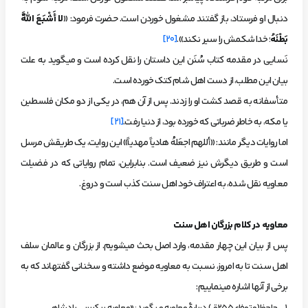
دنبال او فرستاد، باز گفتند مشغول خوردن است. حضرت فرمود: «
لا أَشْبَعَ‏ اللَّهُ‏
بَطْنَهُ
؛ خدا شکمش را سیر نکند».
[20]
نَسایی در مقدمه‌ کتاب
سُنَن
این داستان را نقل کرده است و می­گوید به علت
بیان این مطلب، از دست اهل شام کتک خورده است.
متأسفانه به قصد کشت او را زدند. پس از آن هم، در یکی از دو مکان فلسطین
یا مکه، به خاطر ضرباتی که خورده بود، از دنیا رفت.
[21]
اما روایات دیگر مانند: «أللهم اجعَلهُ هادیاً مهدیاً» این روایت، یک طریقش مرسل
است و طریق دیگرش نیز ضعیف است. بنابراین، تمام روایاتی که در فضیلت
معاویه نقل شده، به اعتراف خود اهل سنت کذب است و دروغ.
معاویه در کلام بزرگان اهل سنت
پس از بیان این چهار مقدمه، وارد اصل بحث می­شویم. از بزرگان و عالمان سلف
اهل سنت تا به امروز، نسبت به معاویه موضع داشته و سخنانی گفته­اند که به
برخی از آنها اشاره می­نماییم: