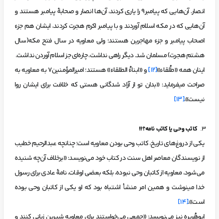
انصار. آن‌هایی که پیامبر9 را یاری کردند، آن‌ها انصار و صحابۀ پیامبر هستند و
آن‌هایی که در مکه اسلام آوردند و با پیامبر اکرم هجرت کردند، ایشان هم جزء
اصحاب پیامبر و جزء مهاجرین هستند؛ ولی معاویه در سال فتح مکه(سال
هشتم هجرت) مسلمان شد. دیگر راهی نداشت، چاره‌ای جز اسلام آوردن نداشت.
اینان همه «طُلقاء»
[12]
و «ابناءُ الطلقاء» هستند؛ امیرالمؤمنین7 به معاویه به
صراحت می­فرماید: «بدان تو از آزاد شدگانی هستی که خلافت برای ایشان روا
نیست».
[13]
کاتب وحی یا کاتب نامه؟!!
یکی از دروغ‌های تاریخ، کاتب وحی بودن معاویه است؛ چنان­چه عبدالرحیم خطیب
از نویسندگان معاصر اهل سنت در کتاب خود می‌نویسد: «برخلاف آن‌چه شنیده
می‌شود، معاویه از کاتبان وحی نبوده، بلکه بعضی اوقات، نامۀ عادی برای رسول
خدا می­نوشت و همین امر منشأ اشتباه بود که او یکی از کاتبان وحی بوده
است».
[14]
ابوهُریره نیز می‌نویسد: «جمعی می‌خواستند برای معاویه شیرین زبانی کنند و