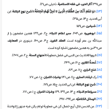
ص391؛
آثار الحرب فی فقه الاسلامیة
، ذحیلی، ص۲۱).
[13]
. «
وَ اعْلَمْ أَنَّكَ مِنَ الطُّلَقَاءِ الَّذِينَ لا تَحِلُّ لَهُمُ الْخِلافَةُ
»(
شرح نهج البلاغة
، ابن
أبي الحديد، ج‏14، ص35).
[14]
.
شیخین
، ص159
[15]
.
ابوهریره
، ص204،
سیر اعلام النبلاء
، ج2، ص132 همین مضمون را از
عبدالله بن عمر آورده است.
العقد الفرید
، ج4، ص160. دینوری در
المعارف
،
ص30نیز به همین مضمون اشاره کرده است.
[16]
. «رووا الاحادیث عن النبی فی فضل معاویة»(
منهاج السنة
، ج 2، ص 207).
[17]
.
عُمدةُ القارى
، ج 16، ص 249.
[18]
.
فتح البارى
، ج7، ص 83.
[19]
. رک:
ارشاد السارى
، ج6، ص 141؛
وفیات الاعیان
، ج 1، ص 77.
[20]
.
شرح نهج البلاغة
، ابن ابی الحدید، ج15، ص176.
[21]
.
سیراعلام النبلاء
، ج 14، ص132 ـ 129؛
وفیات الاعیان
، ج 1، ص 77.
[22]
.
الرسائل الکلامیّه
، ص292-297.
[23]
. عن الحسن قال: أربع خصال كن في معاوية لو لم يكن فيه منهن إلا واحدة