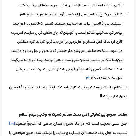
زناکاری‌ خود ادامه داد و دست از تعدی‌ به نوامیس مسلمانان بر نمی‌داشت.
تفتازانی در
شرح المقاصد
پس از اینکه می‌گوید صحابه به مرز فسق و ظلم
رسیدند؛ دربارۀ تابعین نیز به صراحت بیان می­کند: «ظلمی که تابعین به اهل‌بیت
پیامبر کردند، خیلی آشکار است، به گونه­ای که جای مخفی کردن ندارد؛ با اهل‌بیت
کاری کردند که اهل آسمان و اهل زمین بر اهل‌بیت گریه کردند؛ کوه متلاشی
می‌شود، سنگ‌ها متلاشی می‌شوند از جنایاتی که تابعین بر اهل‌بیت روا داشتند.
این لکۀ ننگ بر پیشانی تابعین باقی است و باقی خواهد بود». در ادامه می‌گوید:
«خدا لعنت کند کسی را که مباشر یا راضی به قتل اهل‌بیت بود یا سعی بر قتل
اهل‌بیت داشته است».
[9]
این کلام عالم اهل سنت؛ یعنی تفتازانی است که این­گونه قاطعانه دربارۀ تابعین
اظهار نظر می­کند!!
مقدمه سوم: بی تفاوتی اهل سنت معاصر نسبت به وقایع مهم اسلام
جای بسی تعجب است که در ماه محرم، همان ماهی که شجرۀ ملعونه
[10]
نسبت به اهل بیت عصمت آن جسارت و جنایت را مرتکب شد. هیچ موضعی یا