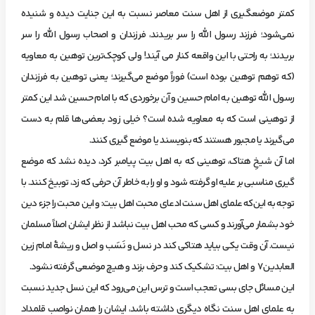
کمتر موضع­گیری از اهل سنت معاصر نسبت به این جنایت دیده و شنیده
نمی‌شود؛ فرزند رسول الله را سر بریدند، فرزندان و اصحاب رسول الله را سر
بریدند؛ به راحتی با این واقعه کنار می آیند! ولی کوچک‌ترین توهین به معاویه
(که توهم توهین بوده است) فوراً موضع می‌گیرند؛ یعنی توهین به فرزندان
رسول الله توهین به امام حسین و آن برخوردی که با امام حسین شد این کمتر
از توهینی است که به معاویه شده است؟ خیلی زود بعضی‌ها قلم به دست
می‌گیرند یا مجبور هستند که بنویسند یا موضع گیری ‌کنند.
اما آن شیخِ هتاک، توهینی که به اهل بیت پیامبر کرد، دیده نشد که موضع
گیری مناسبی بر علیه او گرفته شود و او را به خاطر آن حرفی که زد، توبیخ کنند. با
توجه به این‌که علمای اهل سنت ادعای محبت اهل بیت: و این محبت را جزء دین
خود بشمار می‌آورند و کسی که محب اهل بیت نباشد از نظر ایشان اصلاً مسلمان
نیست. آن وقت یکی بیاید هتاکی کند در نسل و نَسَب و اصل و ریشۀ امام زین
العابدین7 و اهل بیت: تشکیک کند و حرف بزند و هیچ موضعی گرفته نشود.
این‌ مسائل جای بسی تعجب است و ترس این می‌رود که این نسل جدید نسبت
به علمای اهل سنت نگاه دیگری داشته باشد، ایشان را همان نواصب قلمداد