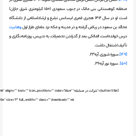
[48]
. حسن بن فرحان حسن الزغلی الخالدی المالکی، متولد ۱۳۹۰ هجری قمری در
منطقه کوهستانی بنی مالک در جنوب سعودی (۱۵۰ کیلومتری شرق جازان)
است، او در سال ۱۴۱۲ هجری قمری لیسانس تبلیغ و ارشاداسلامی از دانشگاه
محمّد بن سعود در ریاض گرفته‌ و در مدینه و مکه نزد علمای طراز اول
وهابیت
درس خوانده‌است. المالکی بعد از گدراندن تحصیلات، به تدریس، روزنامه‌نگاری و
تألیف اشتغال داشت.
[49]
. سوره شوری، آیه23.
[50]
. سوره نور، آیه36.
[button title=”شرکت در مسابقه” n=”” icon_position=”” color=”blue
e” size=”2″ full_width=”” class=”” download=”” rel=””]