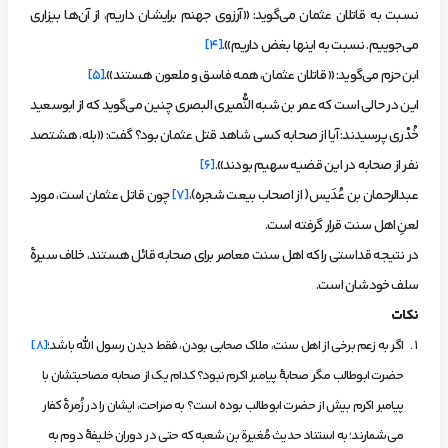
نسبت به قاتلان عثمان می‌گوید: «آرزوی جهنم برایشان داریم، از آن‌ها بیزاری
می‌جوییم. نسبت به اینها بغض داریم».
[4]
ابن حزم می‌گوید: «قاتلان عثمان، همه فاسق و ملعون هستند».
[5]
این در حالی است که عمر بن شبه النُّميري البصری چنین می‌گوید که از ابوسعید
خُدْری پرسیدند: آیا از صحابه کسی شاهد قتل عثمان بود؟ گفت: «بله، هشتصد
نفر از صحابه در این قضیه سهیم بودند».
[6]
عبدالرحمان بن عُدَیس( از اصحاب بیعت شجره)،
[7]
چون قاتل عثمان است، مورد
لعنِ اهل سنت قرار گرفته است.
در نتیجه قداستی را که اهل سنت معاصر برای صحابه قائل هستند، خلاف سیرۀ
سلف خودشان است.
نکات
اگر به زعم برخی از اهل سنت، ملاک صحابی بودن، فقط دیدن رسول الله باشد؛
[8]
حضرت ابوطالب مگر صحابۀ پیامبر اکرم نبود؟ کدام یک از صحابه مصاحبتشان با
پیامبر اکرم بیش از حضرت ابوطالب بوده است؟ به صراحت، ایشان را در زُمرۀ کفار
می‌شمارند؛ به استناد حدیث مُغیرة بن شعبه که حتی در دوران خلیفۀ دوم به