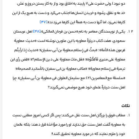
دو نبود). ولی حضرت علی7 پایبند به اخلاق بود و از به کار بستن دروغ و غش،
خدعه و نفاق، رشوه و خریدن انسان‌ها اجتناب می‌کرد و دست به هیچ یک از این
کارها نمی‌زد، اما آنها دست به همۀ این کارها می‌زدند».
[47]
یکی از نویسندگان معاصر به نام «حسن بن فرحان المالکی»،
[48]
اهل عربستان
سعودی، هفت کتاب دربارۀ معاویه با این عناوین نوشته است: «حدیث:
معاوية
فرعون هذه الأمة
» ؛ «
بحثُ فی إسلام معاویة بن أبی سفیان
»؛ «حدیث:
إذا رأیتُم
معاویة علی منبری فَأقتُلوُه
»؛ «
هَل ماتَ معاویة علی دین الإسلام
؟»؛ «
قض رأی ابن
تیمیة فی إسلام معاویة
»؛ «
مثالب معاویة بن ابی سفیان بالأسانید الصحیحة
»؛
«سلسلة مع المعاصرین (۲):
مع سلیمان العلوان فی معاویة بن أبی سفیان
». چرا
اهل سنت دربارۀ علمای خود هیچ موضعی نمی‌گیرند؟
نکات
مطالب فوق را بزرگان اهل سنت نقل می‌کنند؛ پس اگر کسی امروز مطلبی نسبت
به معاویه گفت، اهل سنت حق ندارند او را مورد مؤاخذه قرار دهند؛ بلکه عالمان
خود را ملزم نمایند که در مورد معاویه تحقیق کنند!!