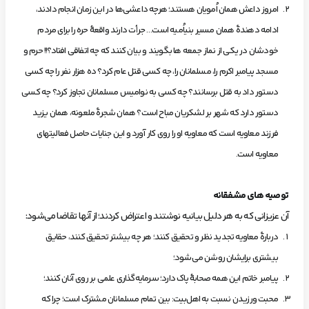
امروز داعش همان اُمویان هستند؛ هرچه داعشی‌ها در این زمان انجام دادند،
ادامه دهندۀ همان مسیر بنی­اُمیه است… جرأت دارند واقعۀ حره را برای مردم
خودشان در یکی از نماز جمعه ها بگویند و بیان کنند که چه اتفاقی افتاد؟!! حرم و
مسجد پیامبر اکرم را، مسلمانان را، چه کسی قتل عام کرد؟ ده هزار نفر را چه کسی
دستور داد به قتل برسانند؟ چه کسی به نوامیس مسلمانان تجاوز کرد؟ چه کسی
دستور دارد که شهر بر لشکریان مباح است؟ همان شجرۀ ملعونه، همان یزید
فرزند معاویه است که معاویه او را روی کار آورد و این جنایات حاصل فعالیت­های
معاویه است.
توصیه­ های مشفقانه
آن عزیزانی که به هر دلیل بیانیه نوشتند و اعتراض کردند؛ از آنها تقاضا می‌شود:
دربارۀ معاویه تجدید نظر و تحقیق کنند؛ هر چه بیشتر تحقیق ‌کنند، حقایق
بیشتری برایشان روشن می‌شود؛
پیامبر خاتم این همه صحابۀ پاک دارد؛ سرمایه‌گذاری علمی بر روی آنان کنند؛
محبت ورزیدن نسبت به اهل‌بیت: بین تمام مسلمانان مشترک است؛ چرا که