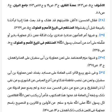
الاشراف
؛ ج5، ص143؛
عمدة القاری
، ج3، ص19 و ج18ص163؛
جامع البیان
، ج6،
ص88.
[28]
. فقال الحسين: «أظن طاغيتهم قد هلك، و قد بعث هذا إلينا ليأخذنا
بالبيعة قبل أن يفشوا»(
المنتظم في تاريخ الأمم و الملوك
، ج5، ص323).
[29]
. و فيها: أمر المأمون مناديا، فنادى: برئت الذمّة ممن ذكر معاوية بخير أو
فضّله على أحد من أصحاب رسول اللَّه9(
المنتظم في تاريخ الأمم و الملوك
، ج10،
ص 235).
[30]
. و فيها: عزم المعتضد على لعن معاوية بن أبي سفيان على المنابر(همان،
ج 12، ص371).
[31]
. و في شهر ربيع الآخر: كتب العامة على مساجد بغداد: لعن معاوية بن أبي
سفيان، و لعن من غصب فاطمة فدكا و من أخرج العباس من الشورى، و من نفى
أبا ذر الغفاريّ، و من منع من دفن الحسن عند جده، و لم يمنع معز الدولة من
ذلك، و بلغه أن العامة قد محوا هذا المكتوب، فأمر أن يكتب: لعن اللَّه الظالمين
لآل رسول اللَّه صلی الله علیه و سلم من الأولين و الآخرين، و التصريح باسم
معاوية في اللعن فكتب ذلك(همان، ج14، ص140).