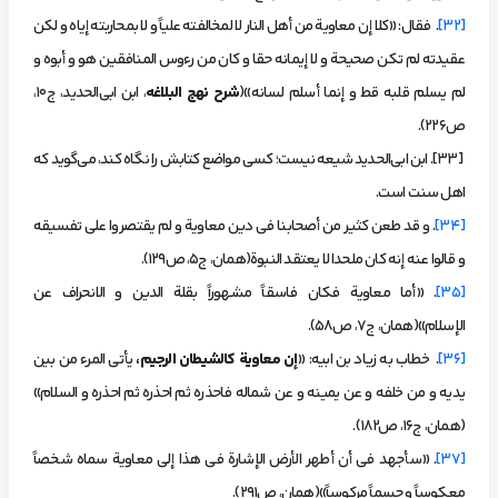
[32]
. فقال: «كلا إن معاوية من أهل النار لا لمخالفته علياً و لا بمحاربته إياه و لكن
عقيدته لم تكن صحيحة و لا إيمانه حقا و كان من رءوس المنافقين هو و أبوه و
لم يسلم قلبه قط و إنما أسلم لسانه»(
شرح نهج البلاغه
، ابن ابی‌الحدید، ج10،
ص226).
[33]. ابن ابی‌الحدید شیعه نیست؛ کسی مواضع کتابش را نگاه کند، می‌گوید که
اهل سنت است.
[34]
. و قد طعن كثير من أصحابنا في دين معاوية و لم يقتصروا على تفسيقه
و قالوا عنه إنه كان ملحدا لا يعتقد النبوة(همان، ج5، ص129).
[35]
. «أما معاوية فكان فاسقاً مشهوراً بقلة الدين و الانحراف عن
الإسلام»(همان، ج7، ص58).
[36]
. خطاب به زیاد بن ابیه: «
إن معاوية كالشيطان الرجيم،
يأتي المرء من بين
يديه و من خلفه و عن يمينه و عن شماله فاحذره ثم احذره ثم احذره و السلام»
(همان، ج16، ص182).
[37]
. «سأجهد في أن أطهر الأرض الإشارة في هذا إلى معاوية سماه شخصاً
معكوساً و جسماً مركوساً»(همان، ص291).