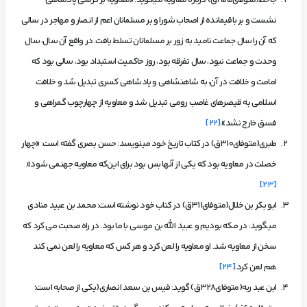
جاحظ(متوفای255ق) دربارۀ معاویه می­گوید: «معاویه بر کرسی پادشاهی
نشست و بر باقیمانده از اصحاب شورا و بر مسلمانان اعم از انصار و مهاجر در سالی
که آن را سال جماعت نامید به زور بر مسلمانان تسلط یافت. در واقع آن سال، سال
وحدت و جماعت نبود، سال تفرقه بود، روز حاکمیت استبداد بود، سالی بود که
امامت و خلافت در آن، به شاهنشاهی و پادشاهی کسری تبدیل شد و خلافت
اسلامی به قیصرهای غاصب رومی تبدیل شد و معاویه از چهارچوب گمراهی و
فسق خارج نشد».
[22]
طبری(متوفای310ق) در کتاب تاریخ خود می­نویسد: حسن بصری گفته است: «چهار
خصلت در معاویه بود که یکی از آنها بس بود برای این‌که معاویه جهنمی شود».
[23]
ابو بکر بن خلال(متوفای311ق) در کتاب خود نوشته است: محمد بن عبید منادی
می­گوید: در مکه بودیم و عبید الله بن موسی با ما بود. در راه صحبت می کرد که
سخن از معاویه شد. او معاویه را لعن کرد و هر کس که معاویه را لعن نمی کند
هم لعن کرد.
[24]
ابن عبد ربه(متوفای328ق) گوید: قیس بن سعد انصاری(یکی از صحابه است؛