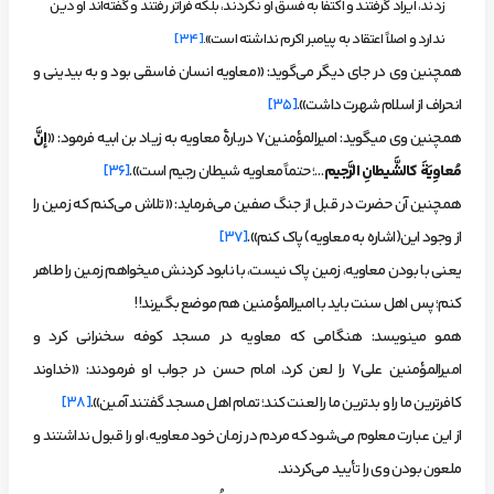
زدند، ایراد گرفتند و اکتفا به فسق او نکردند، بلکه فراتر رفتند و گفته‌اند او دین
ندارد و اصلاً اعتقاد به پیامبر اکرم نداشته است».
[34]
همچنین وی در جای دیگر می‌گوید: «معاویه انسان فاسقی بود و به بی­دینی و
انحراف از اسلام شهرت داشت».
[35]
همچنین وی می­گوید: امیرالمؤمنین7 دربارۀ معاویه به زیاد بن ابیه فرمود: «
إنَّ
مُعاوِيَةَ كالشَّيطانِ الرَّجيم
…؛ حتماً معاویه شیطان رجیم است».
[36]
همچنین آن حضرت در قبل از جنگ صفین می‌فرماید: «تلاش می‌کنم که زمین را
از وجود این(اشاره به معاویه) پاک کنم».
[37]
یعنی با بودن معاویه، زمین پاک نیست، با نابود کردنش می­خواهم زمین را طاهر
کنم؛ پس اهل سنت باید با امیرالمؤمنین هم موضع بگیرند!!
همو می­نویسد: هنگامی که معاویه در مسجد کوفه سخنرانی کرد و
امیرالمؤمنین علی7 را لعن کرد، امام حسن در جواب او فرمودند: «خداوند
کافرترین ما را و بدترین ما را لعنت کند؛ تمام اهل مسجد گفتند آمین».
[38]
از این عبارت معلوم می‌شود که مردم در زمان خود معاویه، او را قبول نداشتند و
ملعون بودن وی را تأیید می‌کردند.