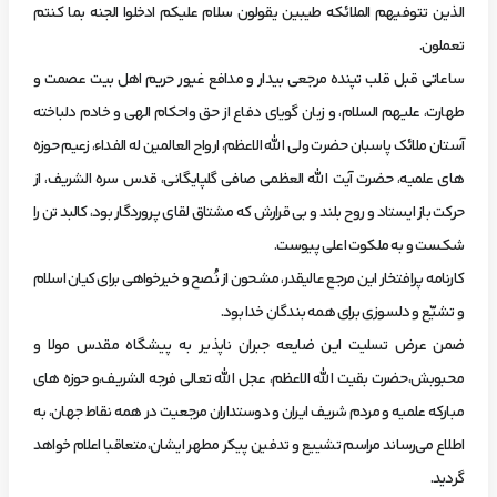
الذین تتوفیهم الملائکه طیبین یقولون سلام علیکم ادخلوا الجنه بما کنتم
تعملون.
ساعاتی قبل قلب تپنده مرجعی بیدار و مدافع غیور حریم اهل بیت عصمت و
طهارت، علیهم السلام، و زبان گویای دفاع از حق واحکام الهی و خادم دلباخته
آستان ملائک پاسبان حضرت ولی الله الاعظم، ارواح العالمین له الفداء، زعیم حوزه
های علمیه، حضرت آیت الله العظمی صافی گلپایگانی، قدس سره الشریف، از
حرکت باز ایستاد و روح بلند و بی قرارش که مشتاق لقای پروردگار بود، کالبد تن را
شکست و به ملکوت اعلی پیوست.
کارنامه پرافتخار این مرجع عالیقدر، مشحون از نُصح و خیرخواهی برای کیان اسلام
و تشیّع و دلسوزی برای همه بندگان خدا بود.
ضمن عرض تسلیت این ضایعه جبران ناپذیر به پیشگاه مقدس مولا و
محبوبش،حضرت بقيت الله الاعظم، عجل الله تعالی فرجه الشریف،و حوزه های
مبارکه علمیه و مردم شریف ایران و دوستداران مرجعیت در همه نقاط جهان، به
اطلاع می‌رساند مراسم تشییع و تدفین پیکر مطهر ایشان،متعاقبا اعلام خواهد
گردید.