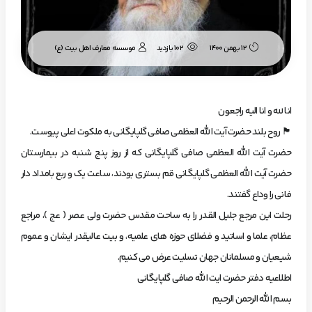
موسسه معارف اهل بیت (ع)
12 بهمن 1400
102 بازدید
انا لله و انا الیه راجعون
🏴 روح بلند حضرت آیت الله العظمی صافی گلپایگانی به ملکوت اعلی پیوست.
حضرت آیت الله العظمی صافی گلپایگانی که از روز پنج شنبه در بیمارستان
حضرت آیت الله العظمی گلپایگانی قم بستری بودند، ساعت یک و ربع بامداد دار
فانی را وداع گفتند.
رحلت این مرجع جلیل القدر را به ساحت مقدس حضرت ولی عصر ( عج )، مراجع
عظام، علما و اساتید و فضلای حوزه های علمیه، و بیت عالیقدر ایشان و عموم
شیعیان و مسلمانان جهان تسلیت عرض می کنیم.
اطلاعیه دفتر حضرت ایت الله صافی گلپایگانی
بسم الله الرحمن الرحیم