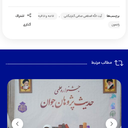
برچسب‌ها:
,
اشتراک
آیت الله العظمی صافی گلپایگانی
انا لله و انا الیه
گذاری
راجعون
مطالب مرتبط