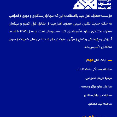
مؤسسه‌ معارف اهل بیت با اعتقاد به این که تنها راه رستگاری و دوری از گمراهی،
به حکم حدیث ثقلین، تبیین معارف اهل‌بیت از حقائق قرآن کریم و بی‌گمان
معارف اعتقادی سرلوحه آموزه‌های ائمه معصومان است، در سال 1386 با هدف
آموزش و پژوهش و دفاع از قرآن و عترت در برابر هجمه بی امان شبهات از سوی
مخالفان تأسیس شد.
مهم
لینک های
سامانه رسیدگی به شکایات
بیانیه حریم خصوصی
سازمان ها و مراکز وابسته
معاونت و مراکز ستادی
سامانه ثبت عملکرد