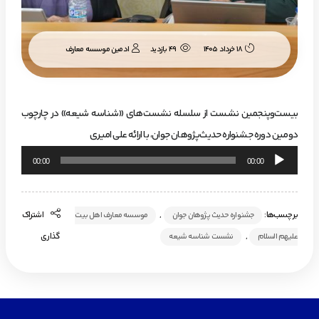
ادمین موسسه معارف
18 خرداد 1405
49 بازدید
بیست‌وپنجمین نشست از سلسله نشست‌های «شناسه شیعه» در چارچوب
دومین دوره جشنواره حدیث‌پژوهان جوان، با ارائه علی امیری
پخش‌کننده
00:00
00:00
صوت
برچسب‌ها:
,
اشتراک
جشنواره حدیث پژوهان جوان
موسسه معارف اهل بیت
,
گذاری
علیهم السلام
نشست شناسه شیعه