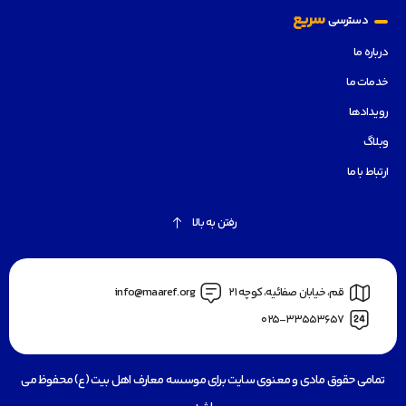
سریع
دسترسی
درباره ما
خدمات ما
رویدادها
وبلاگ
ارتباط با ما
رفتن به بالا
قم، خیابان صفائیه، کوچه 21
info@maaref.org
025-33553657
تمامی حقوق مادی و معنوی سایت برای موسسه معارف اهل بیت (ع) محفوظ می