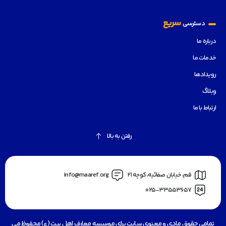
سریع
دسترسی
درباره ما
خدمات ما
رویدادها
وبلاگ
ارتباط با ما
رفتن به بالا
قم، خیابان صفائیه، کوچه 21
info@maaref.org
025-33553657
تمامی حقوق مادی و معنوی سایت برای موسسه معارف اهل بیت (ع) محفوظ می