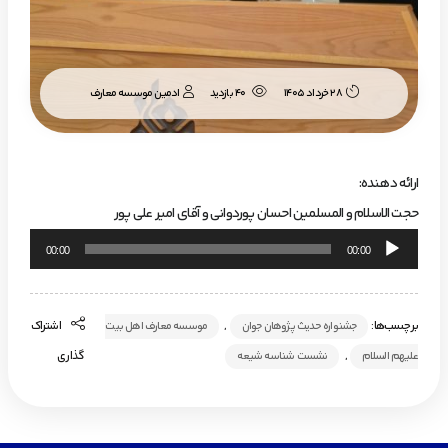
ادمین موسسه معارف
28 خرداد 1405
40 بازدید
ارائه دهنده:
حجت الاسلام و المسلمین احسان پوردوانی و آقای امیر علی پور
پخش‌کننده
00:00
00:00
صوت
برچسب‌ها:
,
اشتراک
جشنواره حدیث پژوهان جوان
موسسه معارف اهل بیت
,
گذاری
علیهم السلام
نشست شناسه شیعه