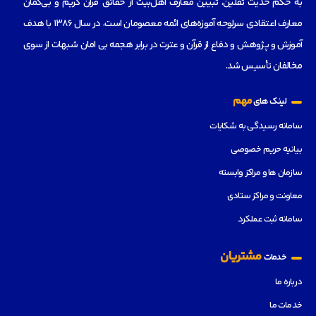
به حکم حدیث ثقلین، تبیین معارف اهل‌بیت از حقائق قرآن کریم و بی‌گمان
معارف اعتقادی سرلوحه آموزه‌های ائمه معصومان است، در سال 1386 با هدف
آموزش و پژوهش و دفاع از قرآن و عترت در برابر هجمه بی امان شبهات از سوی
مخالفان تأسیس شد.
مهم
لینک های
سامانه رسیدگی به شکایات
بیانیه حریم خصوصی
سازمان ها و مراکز وابسته
معاونت و مراکز ستادی
سامانه ثبت عملکرد
مشتریان
خدمات
درباره ما
خدمات ما