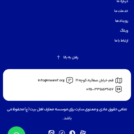
درباره ما
خدمات ما
رویدادها
وبلاگ
ارتباط با ما
رفتن به بالا
قم، خیابان صفائیه، کوچه 21
info@maaref.org
025-33553657
تمامی حقوق مادی و معنوی سایت برای موسسه معارف اهل بیت (ع) محفوظ می
باشد .