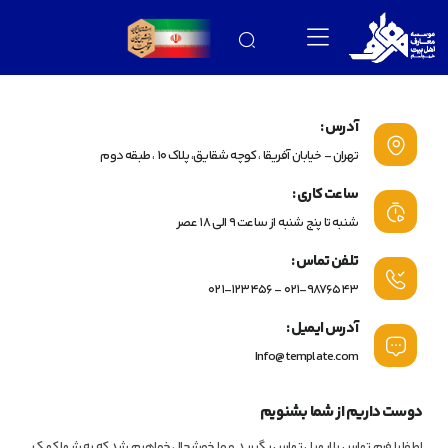
آدرس :
تهران - خیابان آفریقا ، کوچه شقایق، پلاک 10 ، طبقه دوم
ساعت کاری :
شنبه تا پنج شنبه از ساعت 9 الی ۱۸ عصر
تلفن تماس :
021-9876543 - 021-123456
آدرس ایمیل :
Info@template.com
دوست داریم از شما بشنویم
لطفا با فرم تماس یا ایمیل تماس بگیرید و ما خوشحال خواهیم شد که به شما کمک