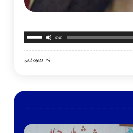
برای
00:00
افزایش
یا
اشتراک گذاری
کاهش
صدا
از
کلیدهای
بالا
و
پایین
استفاده