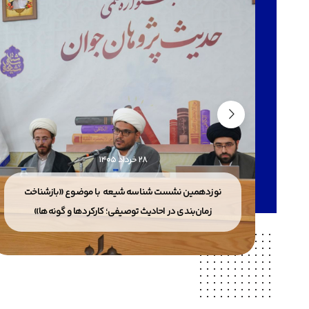
28 خرداد 1405
دیث
نوزدهمین نشست شناسه شیعه با موضوع «بازشناخت
زمان‌بندی در احادیث توصیفی؛ کارکردها و گونه‌ها»