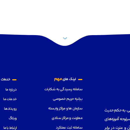
م
مهم
لینک های
خدمات
سامانه رسیدگی به شکایات
درباره ما
بیانیه حریم خصوصی
خدمات ما
سازمان ها و مراکز وابسته
رویدادها
هی، به حکم حدیث
معاونت و مراکز ستادی
وبلاگ
رلوحه آموزه‌های
سامانه ثبت عملکرد
از قرآن و عترت در برابر
ارتباط با ما