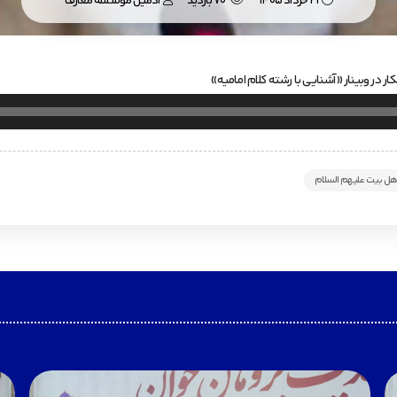
21 خرداد 1405
70 بازدید
ادمین موسسه معارف
 در وبینار «آشنایی با رشته کلام امامیه»
ل بیت علیهم السلام