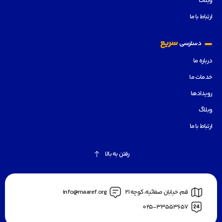
وبلاگ
ارتباط با ما
سریع
دسترسی
درباره ما
خدمات ما
رویدادها
وبلاگ
ارتباط با ما
رفتن به بالا
قم، خیابان صفائیه، کوچه 21
info@maaref.org
025-33553657