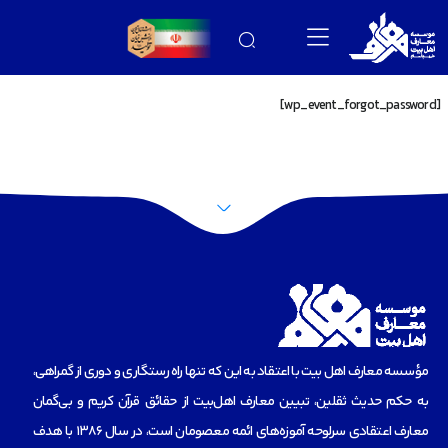
[wp_event_forgot_password]
مؤسسه‌ معارف اهل بیت با اعتقاد به این که تنها راه رستگاری و دوری از گمراهی،
به حکم حدیث ثقلین، تبیین معارف اهل‌بیت از حقائق قرآن کریم و بی‌گمان
معارف اعتقادی سرلوحه آموزه‌های ائمه معصومان است، در سال 1386 با هدف