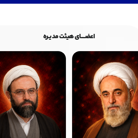
اعضــــــای هیئت مدیــره